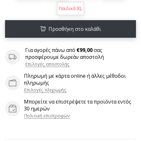
6 λεπτά ανάγνωσης
XL
Παιδικά
Γίνετε
πρεσβευτής
της
Προσθήκη στο καλάθι
μάρκας
χάντμπολ
Για αγορές πάνω από
€99,00
σας
μας
προσφέρουμε δωρεάν αποστολή
Είσαι
Επιλογές αποστολής
λάτρης
του
Πληρωμή με κάρτα online ή άλλες μέθοδοι
χάντμπολ
πληρωμής
όπως
Επιλογές πληρωμής
εμείς;
Μπορείτε να επιστρέψετε τα προϊόντα εντός
Γίνε
30 ημερών
πρεσβευτής/
Πολιτική επιστροφών
πρέσβειρα
της
μάρκας
μας