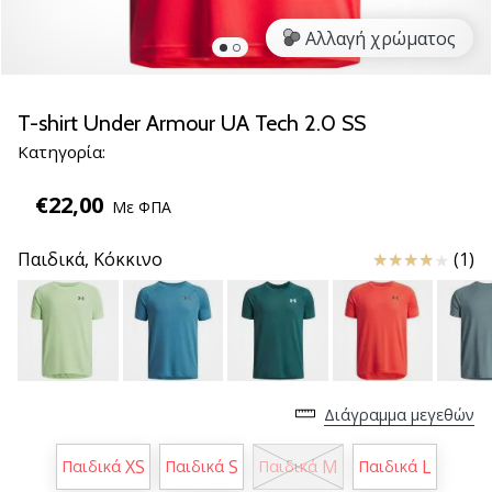
νέα
Αλλαγή χρώματος
παπούτσια
handball
PUMA
Accelerate
T-shirt Under Armour UA Tech 2.0 SS
NITRO
Κατηγορία:
SQD
5!
€22,00
Με ΦΠΑ
Ανακάλυψε
τις
Κριτικές
Παιδικά,
Κόκκινο
(1)
τεχνικές
αναβαθμίσεις
και
μάθε
αν
αξίζει…
Διάγραμμα μεγεθών
25. 11. 2024
XS
S
M
L
Παιδικά
Παιδικά
Παιδικά
Παιδικά
•