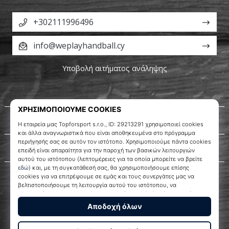
+302111996496
info@weplayhandball.cy
Υποβολή αιτήματος ανάληψης
Σχετικά μ' εμάς
Εξυπηρέτηση πελατών
WePlayHandball.cy