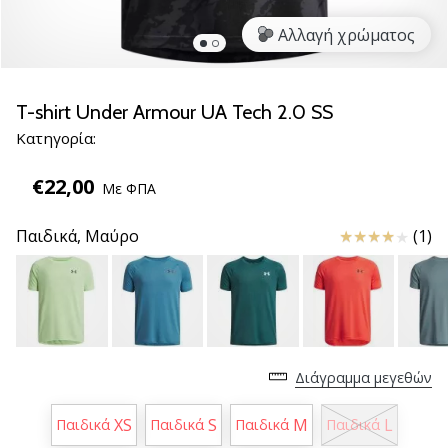
νέα
Αλλαγή χρώματος
παπούτσια
handball
PUMA
Accelerate
T-shirt Under Armour UA Tech 2.0 SS
NITRO
Κατηγορία:
SQD
5!
€22,00
Με ΦΠΑ
Ανακάλυψε
τις
Κριτικές
Παιδικά,
Μαύρο
(1)
τεχνικές
αναβαθμίσεις
και
μάθε
αν
αξίζει…
Διάγραμμα μεγεθών
25. 11. 2024
XS
S
M
L
Παιδικά
Παιδικά
Παιδικά
Παιδικά
•