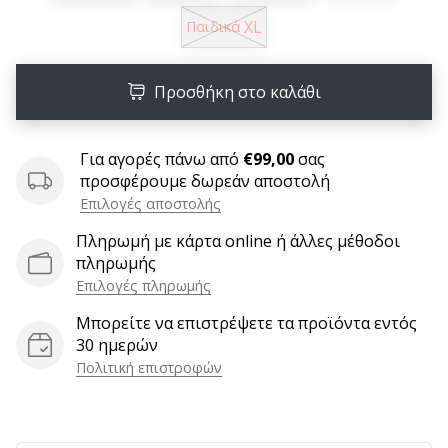
6 λεπτά ανάγνωσης
XL
Παιδικά
Γίνετε
πρεσβευτής
της
Προσθήκη στο καλάθι
μάρκας
χάντμπολ
Για αγορές πάνω από
€99,00
σας
μας
προσφέρουμε δωρεάν αποστολή
Είσαι
Επιλογές αποστολής
λάτρης
του
Πληρωμή με κάρτα online ή άλλες μέθοδοι
χάντμπολ
πληρωμής
όπως
Επιλογές πληρωμής
εμείς;
Μπορείτε να επιστρέψετε τα προϊόντα εντός
Γίνε
30 ημερών
πρεσβευτής/
Πολιτική επιστροφών
πρέσβειρα
της
μάρκας
μας