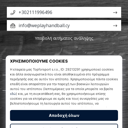
+302111996496
info@weplayhandball.cy
Υποβολή αιτήματος ανάληψης
Σχετικά μ' εμάς
Εξυπηρέτηση πελατών
WePlayHandball.cy