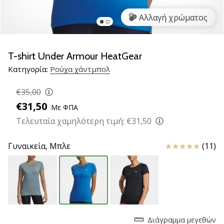
νέα
Αλλαγή χρώματος
παπούτσια
handball
PUMA
Accelerate
T-shirt Under Armour HeatGear
NITRO
Κατηγορία:
Ρούχα χάντμπολ
SQD
5!
€35,00
Ανακάλυψε
€31,50
Με ΦΠΑ
τις
τεχνικές
Τελευταία χαμηλότερη τιμή:
€31,50
αναβαθμίσεις
και
Κριτικές
Γυναικεία,
Μπλε
(11)
μάθε
αν
αξίζει…
25. 11. 2024
•
Διάγραμμα μεγεθών