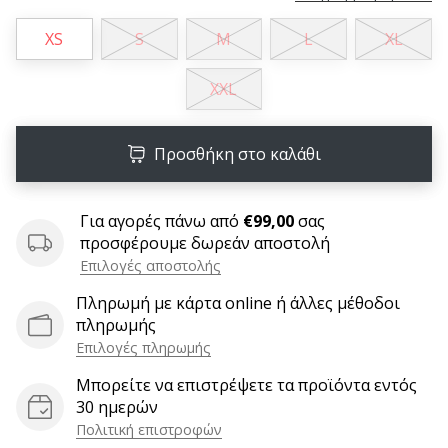
6 λεπτά ανάγνωσης
XS
S
M
L
XL
Γίνετε
πρεσβευτής
XXL
της
μάρκας
χάντμπολ
Προσθήκη στο καλάθι
μας
Είσαι
λάτρης
Για αγορές πάνω από
€99,00
σας
του
προσφέρουμε δωρεάν αποστολή
χάντμπολ
Επιλογές αποστολής
όπως
Πληρωμή με κάρτα online ή άλλες μέθοδοι
εμείς;
πληρωμής
Γίνε
πρεσβευτής/
Επιλογές πληρωμής
πρέσβειρα
Μπορείτε να επιστρέψετε τα προϊόντα εντός
της
30 ημερών
μάρκας
Πολιτική επιστροφών
μας