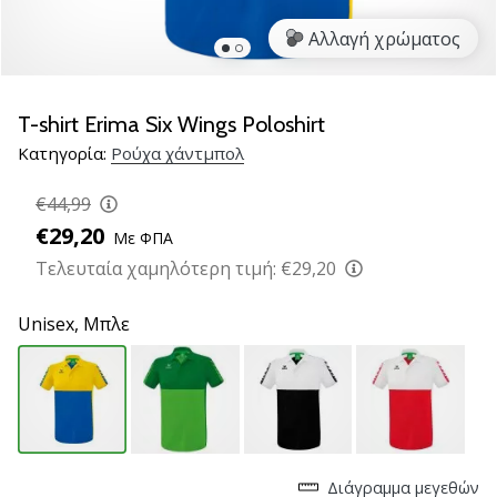
νέα
Αλλαγή χρώματος
παπούτσια
handball
PUMA
Accelerate
T-shirt Erima Six Wings Poloshirt
NITRO
Κατηγορία:
Ρούχα χάντμπολ
SQD
5!
€44,99
Ανακάλυψε
€29,20
Με ΦΠΑ
τις
τεχνικές
Τελευταία χαμηλότερη τιμή:
€29,20
αναβαθμίσεις
και
Unisex,
Μπλε
μάθε
αν
αξίζει…
25. 11. 2024
•
Διάγραμμα μεγεθών