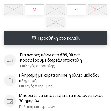
6 λεπτά ανάγνωσης
S
M
L
XL
XXL
Γίνετε
πρεσβευτής
3XL
της
μάρκας
χάντμπολ
Προσθήκη στο καλάθι
μας
Είσαι
λάτρης
Για αγορές πάνω από
€99,00
σας
του
προσφέρουμε δωρεάν αποστολή
χάντμπολ
Επιλογές αποστολής
όπως
Πληρωμή με κάρτα online ή άλλες μέθοδοι
εμείς;
πληρωμής
Γίνε
πρεσβευτής/
Επιλογές πληρωμής
πρέσβειρα
Μπορείτε να επιστρέψετε τα προϊόντα εντός
της
30 ημερών
μάρκας
Πολιτική επιστροφών
μας