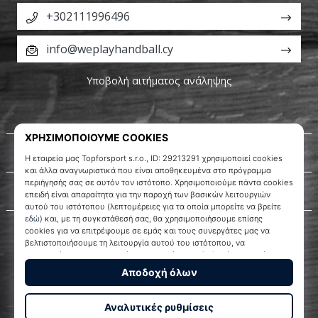
+302111996496
info@weplayhandball.cy
Υποβολή αιτήματος ανάληψης
Σχετικά μ' εμάς
Εξυπηρέτηση πελατών
WePlayHandball.cy