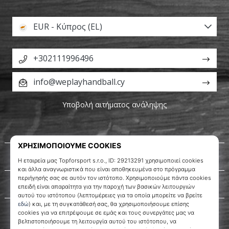
EUR - Κύπρος (EL)
Εμφάνιση
όλων
+302111996496
των
άρθρων
info@weplayhandball.cy
Υποβολή αιτήματος ανάληψης
Σχετικά μ' εμάς
Εξυπηρέτηση πελατών