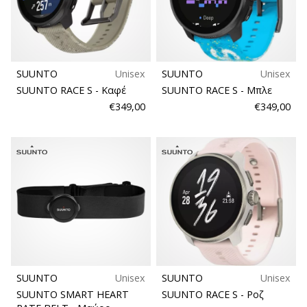
νέα
παπούτσια
handball
PUMA
Accelerate
SUUNTO
Unisex
SUUNTO
Unisex
NITRO
SUUNTO RACE S
- Καφέ
SUUNTO RACE S
- Μπλε
SQD
€349,00
€349,00
5!
Ανακάλυψε
τις
τεχνικές
αναβαθμίσεις
και
μάθε
αν
αξίζει…
SUUNTO
Unisex
SUUNTO
Unisex
25. 11. 2024
SUUNTO SMART HEART
SUUNTO RACE S
- Ροζ
•