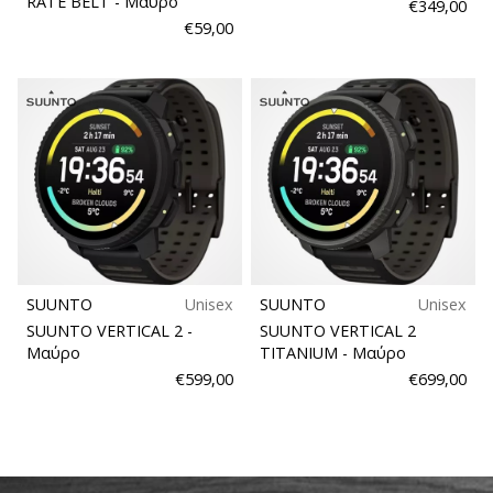
RATE BELT
- Μαύρο
€349,00
6 λεπτά ανάγνωσης
€59,00
Γίνετε
πρεσβευτής
της
μάρκας
χάντμπολ
μας
Είσαι
λάτρης
του
χάντμπολ
SUUNTO
Unisex
SUUNTO
Unisex
όπως
SUUNTO VERTICAL 2
-
SUUNTO VERTICAL 2
εμείς;
Μαύρο
TITANIUM
- Μαύρο
Γίνε
€599,00
€699,00
πρεσβευτής/
πρέσβειρα
της
μάρκας
μας