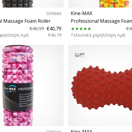
Unisex
Kine-MAX
al Massage Foam Roller
Professional Massage Foam
€40,99
€40,79
€4
αμηλότερη τιμή
€40,79
Τελευταία χαμηλότερη τιμή
One size
One size
Unisex
Kine-MAX