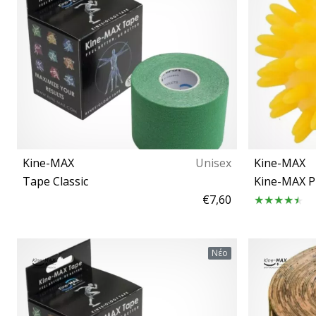
Kine-MAX
Unisex
Kine-MAX
Tape Classic
€7,60
One size
Νέο