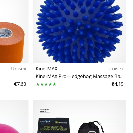
Unisex
Kine-MAX
Unisex
Kine-MAX Pro-Hedgehog Massage Ball - 9cm
€7,60
€4,19
One size