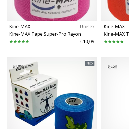
Kine-MAX
Unisex
Kine-MAX
Kine-MAX Tape Super-Pro Rayon
Kine-MAX T
€10,09
One size
Νέο