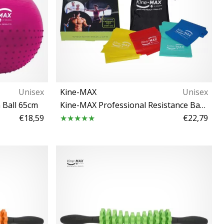
Unisex
Kine-MAX
Unisex
 Ball 65cm
Kine-MAX Professional Resistance Band Kit - Level 1-4
€18,59
€22,79
One size