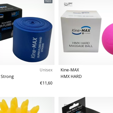
Νέο
Unisex
Kine-MAX
 Strong
HMX HARD
€11,60
One size
One size