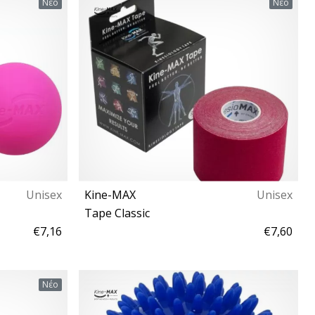
Νέο
Νέο
Unisex
Kine-MAX
Unisex
Tape Classic
€7,16
€7,60
One size
Νέο