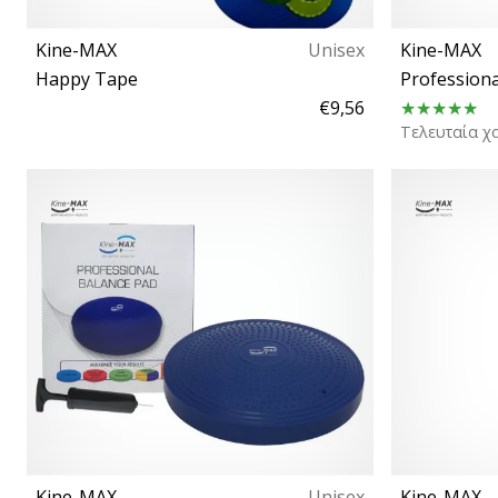
Kine-MAX
Unisex
Kine-MAX
Happy Tape
Profession
€9,56
Τελευταία χ
One size
Kine-MAX
Unisex
Kine-MAX