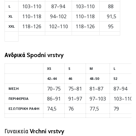
6 λεπτά ανάγνωσης
103–110
87–94
103–110
88
L
Γίνετε
110–118
94–102
110–118
91,5
XL
πρεσβευτής
118–126
102–110
118–126
95
της
XXL
μάρκας
χάντμπολ
μας
Ανδρικά
Spodní vrstvy
Είσαι
λάτρης
XS
S
M
L
του
χάντμπολ
42–44
46
48–50
52
όπως
70–75
75–81
81–87
87–94
ΜΈΣΗ
εμείς;
Γίνε
86–91
91–97
97–103
103–110
ΠΕΡΙΦΈΡΕΙΑ
πρεσβευτής/
74,5
76
77,5
79
ΕΣΩΤΕΡΙΚΉ ΡΑΦΉ
πρέσβειρα
της
μάρκας
Γυναικεία
Vrchní vrstvy
μας