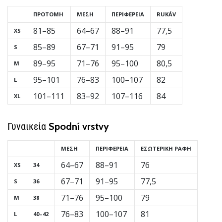
ΠΡΟΤΟΜΉ
ΜΈΣΗ
ΠΕΡΙΦΈΡΕΙΑ
RUKÁV
81–85
64–67
88–91
77,5
XS
Εμφάνιση
85–89
67–71
91–95
79
όλων
S
των
89–95
71–76
95–100
80,5
M
άρθρων
95–101
76–83
100–107
82
L
101–111
83–92
107–116
84
XL
Γυναικεία
Spodní vrstvy
ΜΈΣΗ
ΠΕΡΙΦΈΡΕΙΑ
ΕΣΩΤΕΡΙΚΉ ΡΑΦΉ
64–67
88–91
76
XS
34
67–71
91–95
77,5
S
36
71–76
95–100
79
M
38
76–83
100–107
81
L
40–42