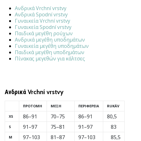
νέα
Ανδρικά Vrchní vrstvy
παπούτσια
Ανδρικά Spodní vrstvy
handball
Γυναικεία Vrchní vrstvy
PUMA
Γυναικεία Spodní vrstvy
Παιδικά μεγέθη ρούχων
Accelerate
Ανδρικά μεγέθη υποδημάτων
NITRO
Γυναικεία μεγέθη υποδημάτων
SQD
Παιδικά μεγέθη υποδημάτων
5!
Πίνακας μεγεθών για κάλτσες
Ανακάλυψε
τις
τεχνικές
αναβαθμίσεις
και
Ανδρικά
Vrchní vrstvy
μάθε
αν
ΠΡΟΤΟΜΉ
ΜΈΣΗ
ΠΕΡΙΦΈΡΕΙΑ
RUKÁV
αξίζει…
86–91
70–75
86–91
80,5
XS
91–97
75–81
91–97
83
S
25. 11. 2024
97–103
81–87
97–103
85,5
•
M