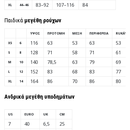
83–92
107–116
84
XL
44–46
Παιδικά
μεγέθη ρούχων
ΎΨΟΣ
ΠΡΟΤΟΜΉ
ΜΈΣΗ
ΠΕΡΙΦΈΡΕΙΑ
RUKÁV
116
63
53
63
53
XS
6
128
71
58
71
61
S
8
140
78,5
63
79
69
M
10
152
83
68
83
77
L
12
164
86
70
86
80
XL
14
Ανδρικά
μεγέθη υποδημάτων
US
EURO
UK
CM
7
40
6,5
25