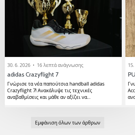
30. 6. 2026
•
16 λεπτά ανάγνωσης
15.
adidas Crazyflight 7
PU
Γνώρισε τα νέα παπούτσια handball adidas
Γν
Crazyflight 7! Ανακάλυψε τις τεχνικές
Ac
αναβαθμίσεις και μάθε αν αξίζει να…
αν
Εμφάνιση όλων των άρθρων