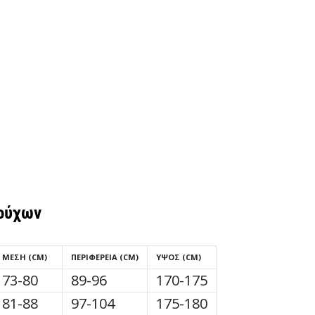
ούχων
ΜΈΣΗ (CM)
ΠΕΡΙΦΈΡΕΙΑ (CM)
ΎΨΟΣ (CM)
73-80
89-96
170-175
81-88
97-104
175-180