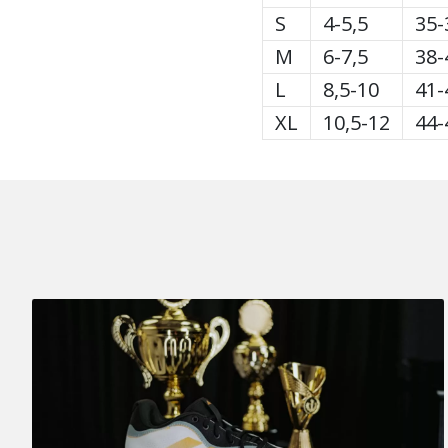
S
4-5,5
35-
M
6-7,5
38-
L
8,5-10
41-
XL
10,5-12
44-