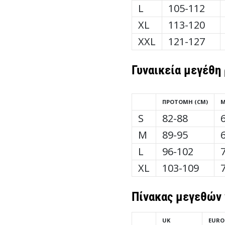
L
105-112
XL
113-120
XXL
121-127
Γυναικεία
μεγέθη
ΠΡΟΤΟΜΉ (CM)
Μ
S
82-88
M
89-95
L
96-102
XL
103-109
Πίνακας μεγεθών 
UK
EURO