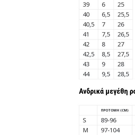
39
6
25
40
6,5
25,5
40,5
7
26
41
7,5
26,5
42
8
27
42,5
8,5
27,5
43
9
28
44
9,5
28,5
Ανδρικά
μεγέθη ρ
ΠΡΟΤΟΜΉ (CM)
S
89-96
M
97-104