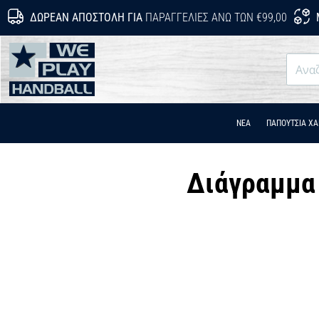
ΔΩΡΕΆΝ ΑΠΟΣΤΟΛΉ ΓΙΑ
ΠΑΡΑΓΓΕΛΊΕΣ ΆΝΩ ΤΩΝ €99,00
WePlayHandball.cy
ΝΕΑ
ΠΑΠΟΎΤΣΙΑ Χ
Διάγραμμα