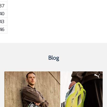
37
40
43
46
Blog