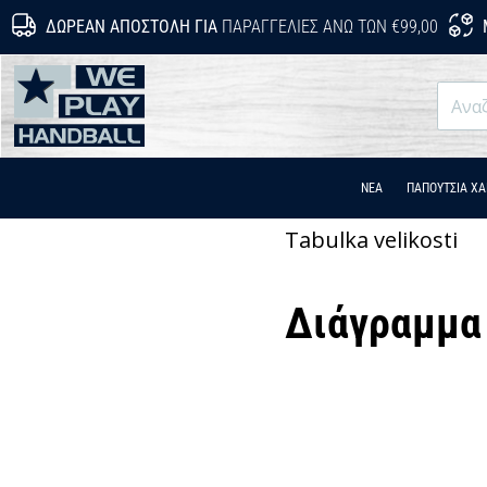
ΔΩΡΕΆΝ ΑΠΟΣΤΟΛΉ ΓΙΑ
ΠΑΡΑΓΓΕΛΊΕΣ ΆΝΩ ΤΩΝ €99,00
WePlayHandball.cy
ΝΕΑ
ΠΑΠΟΎΤΣΙΑ Χ
Tabulka velikosti
Διάγραμμα