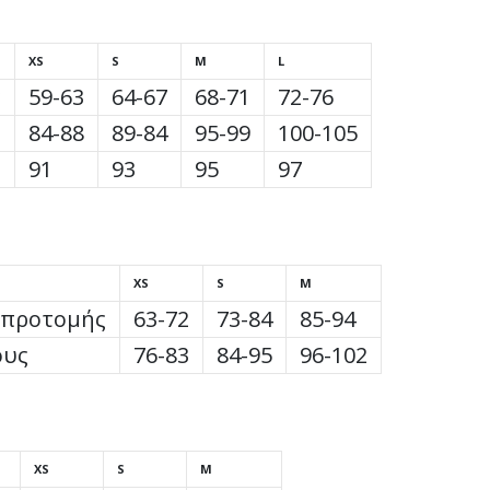
XS
S
M
L
ς
59-63
64-67
68-71
72-76
84-88
89-84
95-99
100-105
91
93
95
97
XS
S
M
 προτομής
63-72
73-84
85-94
ους
76-83
84-95
96-102
XS
S
M