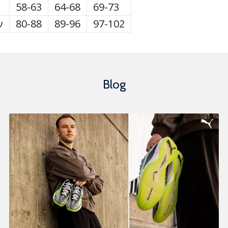
ς
58-63
64-68
69-73
ν
80-88
89-96
97-102
Blog