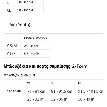
L
6 λεπτά ανάγνωσης
170 - 180 CM
Γίνετε
XL
180 - 190 CM
πρεσβευτής
της
Παιδιά (Youth)
μάρκας
χάντμπολ
μας
ΎΨΟΣ ΣΏΜΑΤΟΣ
Y S/M
Είσαι
96 - 124 CM
λάτρης
Y L/XL
127 - 142 CM
του
χάντμπολ
Μπλουζάκια και σορτς συμπίεσης G-Form
όπως
εμείς;
Μπλουζάκια PRO-X
Γίνε
πρεσβευτής/
XS
S
M
πρέσβειρα
71 - 81 cm
81 - 91,5 cm
91,5 - 101,5 cm
ΠΡΟΤΟΜΉ
της
μάρκας
28 - 32 in
32 - 36 in
36 - 40 in
μας