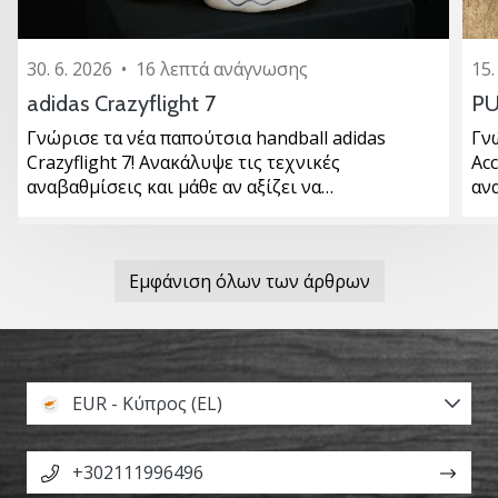
30. 6. 2026
•
16 λεπτά ανάγνωσης
15.
adidas Crazyflight 7
PU
Γνώρισε τα νέα παπούτσια handball adidas
Γν
Crazyflight 7! Ανακάλυψε τις τεχνικές
Ac
αναβαθμίσεις και μάθε αν αξίζει να…
αν
Εμφάνιση όλων των άρθρων
EUR - Κύπρος (EL)
+302111996496