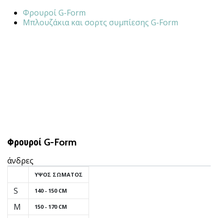
νέα
Φρουροί G-Form
παπούτσια
Μπλουζάκια και σορτς συμπίεσης G-Form
handball
PUMA
Accelerate
NITRO
SQD
5!
Ανακάλυψε
τις
τεχνικές
αναβαθμίσεις
και
Φρουροί G-Form
μάθε
αν
άνδρες
αξίζει…
ΎΨΟΣ ΣΏΜΑΤΟΣ
S
140 - 150 CM
25. 11. 2024
M
150 - 170 CM
•