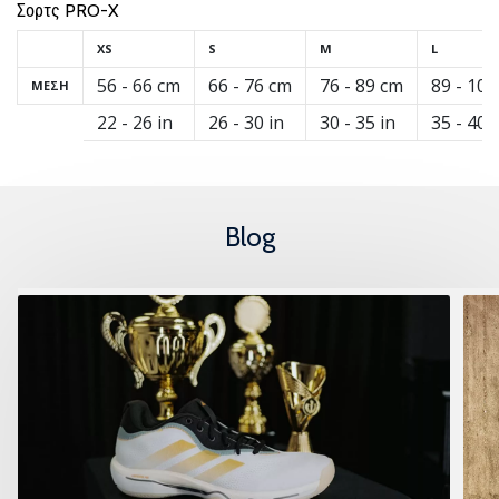
Σορτς PRO-X
XS
S
M
L
Εμφάνιση
56 - 66 cm
66 - 76 cm
76 - 89 cm
89 - 101
ΜΈΣΗ
όλων
22 - 26 in
26 - 30 in
30 - 35 in
35 - 40 
των
άρθρων
Blog