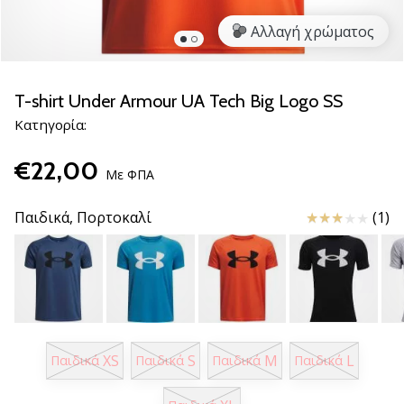
νέα
Αλλαγή χρώματος
παπούτσια
handball
PUMA
Accelerate
T-shirt Under Armour UA Tech Big Logo SS
NITRO
Κατηγορία:
SQD
5!
€22,00
Ανακάλυψε
Με ΦΠΑ
τις
τεχνικές
Κριτικές
Παιδικά,
Πορτοκαλί
(1)
αναβαθμίσεις
και
μάθε
αν
αξίζει…
XS
S
M
L
Παιδικά
Παιδικά
Παιδικά
Παιδικά
25. 11. 2024
•