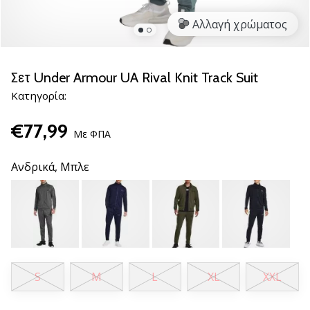
νέα
Αλλαγή χρώματος
παπούτσια
handball
PUMA
Accelerate
Σετ Under Armour UA Rival Knit Track Suit
NITRO
Κατηγορία:
SQD
5!
€77,99
Ανακάλυψε
Με ΦΠΑ
τις
τεχνικές
Ανδρικά,
Μπλε
αναβαθμίσεις
και
μάθε
αν
αξίζει…
S
M
L
XL
XXL
25. 11. 2024
•