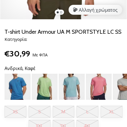
νέα
Αλλαγή χρώματος
παπούτσια
handball
PUMA
Accelerate
T-shirt Under Armour UA M SPORTSTYLE LC SS
NITRO
Κατηγορία:
SQD
5!
€30,99
Ανακάλυψε
Με ΦΠΑ
τις
τεχνικές
Ανδρικά,
Καφέ
αναβαθμίσεις
και
μάθε
αν
αξίζει…
XS
S
M
L
XL
25. 11. 2024
•
XXL
3XL
4XL