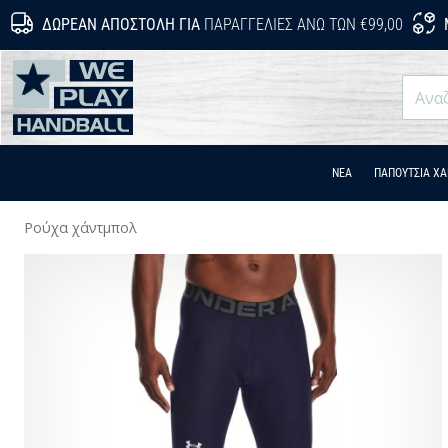
ΔΩΡΕΆΝ ΑΠΟΣΤΟΛΉ ΓΙΑ
ΠΑΡΑΓΓΕΛΊΕΣ ΆΝΩ ΤΩΝ €99,00
WePlayHandball.cy
ΝΕΑ
ΠΑΠΟΎΤΣΙΑ Χ
Ρούχα χάντμπολ