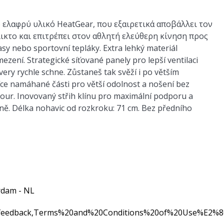
 ελαφρύ υλικό HeatGear, που εξαιρετικά αποβάλλει τον
λικτο και επιτρέπει στον αθλητή ελεύθερη κίνηση προς
sy nebo sportovní tepláky. Extra lehký materiál
zení. Strategické síťované panely pro lepší ventilaci
very rychle schne. Zůstaneš tak svěží i po větším
ce namáhané části pro větší odolnost a nošení bez
mour. Inovovaný střih klínu pro maximální podporu a
ně. Délka nohavic od rozkroku: 71 cm. Bez předního
rdam - NL
0feedback,Terms%20and%20Conditions%20of%20Use%E2%