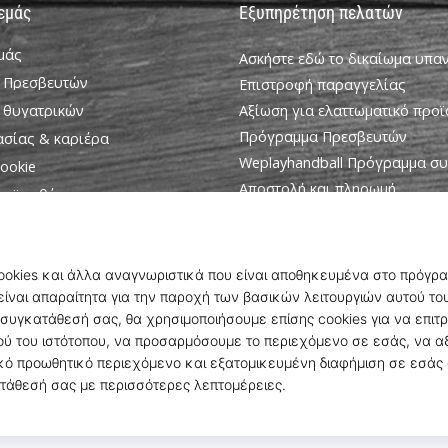
 εμάς
Εξυπηρέτηση πελατών
εμάς
Ασκήστε εδώ το δικαίωμα υπ
 Πρεσβευτών
Επιστροφή παραγγελίας
 θυγατρικών
Αξίωση για ελαττωματικό προϊ
Πρόγραμμα Πρεσβευτών
ασίας & καριέρα
Weplayhandball Πρόγραμμα σ
ookie
Αποστολή και πληρωμή
ροϋποθέσεις
Βρείτε το σωστό μέγεθος
Επικοινωνία
Συχνές ερωτήσεις
Πολιτική απορρήτου
© 2010 – 2026
WePlayHandball.cy