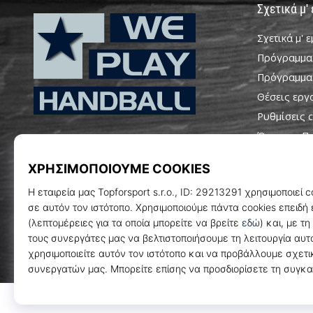
Σχετικά μ'
Σχετικά μ' 
Πρόγραμμα
Πρόγραμμα
Θέσεις εργ
Ρυθμίσεις c
WePlayHandball.cy
Όροι και Π