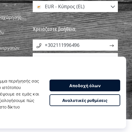
EUR - Κύπρος (EL)
αναχώρησης
Χρειάζεστε βοήθεια;
όν
+302111996496
υνεργατών
info@weplayhandball.cy