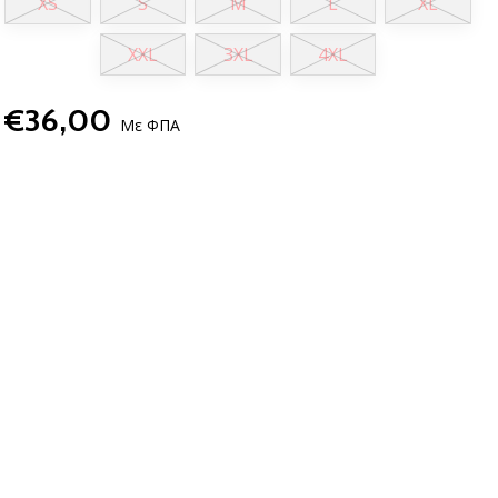
XS
S
M
L
XL
XXL
3XL
4XL
€36,00
Με ΦΠΑ