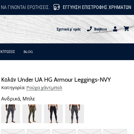
 ΝΑ ΓΊΝΟΝΤΑΙ ΕΡΩΤΉΣΕΙΣ.
ΕΓΓΎΗΣΗ ΕΠΙΣΤΡΟΦΉΣ ΧΡΗΜΆΤΩΝ
Σχετικά μ' εμάς
Βοήθεια
Χρήστης
καλάθι
ΕΚΠΤΩΣΕΙΣ
BLOG
Κολάν Under UA HG Armour Leggings-NVY
Κατηγορία:
Ρούχα χάντμπολ
Ανδρικά,
Μπλε