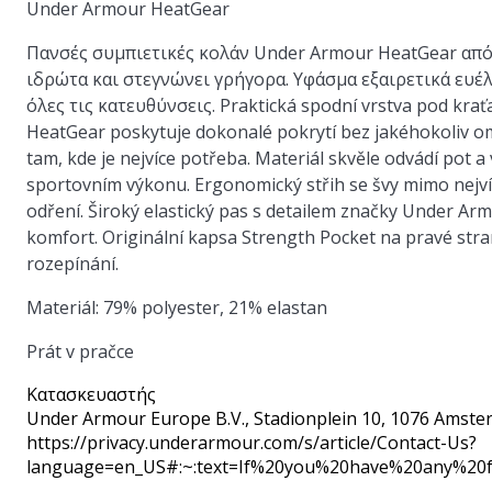
Under Armour HeatGear
Πανσές συμπιετικές κολάν Under Armour HeatGear από
ιδρώτα και στεγνώνει γρήγορα. Υφάσμα εξαιρετικά ευέ
όλες τις κατευθύνσεις. Praktická spodní vrstva pod kraťa
HeatGear poskytuje dokonalé pokrytí bez jakéhokoliv ome
tam, kde je nejvíce potřeba. Materiál skvěle odvádí pot a 
sportovním výkonu. Ergonomický střih se švy mimo nejví
odření. Široký elastický pas s detailem značky Under Ar
komfort. Originální kapsa Strength Pocket na pravé stra
rozepínání.
Materiál: 79% polyester, 21% elastan
Prát v pračce
Κατασκευαστής
Under Armour Europe B.V.
, Stadionplein 10, 1076 Amste
https://privacy.underarmour.com/s/article/Contact-Us?
language=en_US#:~:text=If%20you%20have%20any%2