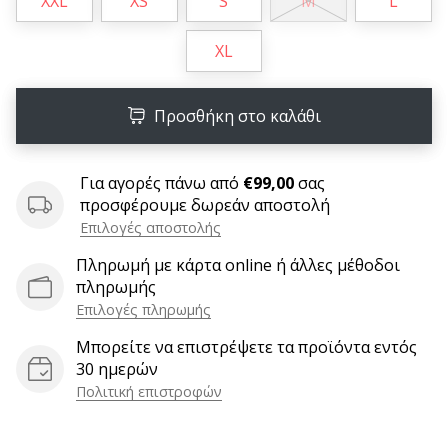
XXL
XS
S
M
L
6 λεπτά ανάγνωσης
Γίνετε
XL
πρεσβευτής
της
μάρκας
Προσθήκη στο καλάθι
χάντμπολ
μας
Για αγορές πάνω από
€99,00
σας
Είσαι
προσφέρουμε δωρεάν αποστολή
λάτρης
Επιλογές αποστολής
του
χάντμπολ
Πληρωμή με κάρτα online ή άλλες μέθοδοι
όπως
πληρωμής
εμείς;
Επιλογές πληρωμής
Γίνε
Μπορείτε να επιστρέψετε τα προϊόντα εντός
πρεσβευτής/
30 ημερών
πρέσβειρα
της
Πολιτική επιστροφών
μάρκας
μας