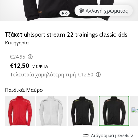
νέα
Αλλαγή χρώματος
παπούτσια
handball
PUMA
Accelerate
Τζάκετ uhlsport stream 22 trainings classic kids
NITRO
Κατηγορία:
SQD
5!
€24,95
Ανακάλυψε
€12,50
Με ΦΠΑ
τις
τεχνικές
Τελευταία χαμηλότερη τιμή:
€12,50
αναβαθμίσεις
και
Παιδικά,
Μαύρο
μάθε
αν
αξίζει…
25. 11. 2024
•
Διάγραμμα μεγεθών