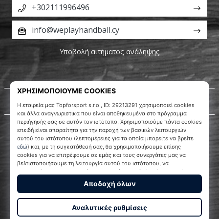
+302111996496
info@weplayhandball.cy
Υποβολή αιτήματος ανάληψης
Σχετικά μ' εμάς
Εξυπηρέτηση πελατών
WePlayHandball.cy