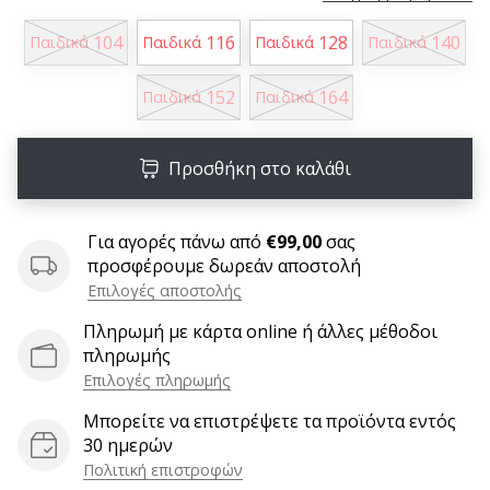
6 λεπτά ανάγνωσης
104
116
128
140
Παιδικά
Παιδικά
Παιδικά
Παιδικά
Γίνετε
πρεσβευτής
152
164
της
Παιδικά
Παιδικά
μάρκας
χάντμπολ
Προσθήκη στο καλάθι
μας
Είσαι
λάτρης
Για αγορές πάνω από
€99,00
σας
του
προσφέρουμε δωρεάν αποστολή
χάντμπολ
Επιλογές αποστολής
όπως
Πληρωμή με κάρτα online ή άλλες μέθοδοι
εμείς;
πληρωμής
Γίνε
πρεσβευτής/
Επιλογές πληρωμής
πρέσβειρα
Μπορείτε να επιστρέψετε τα προϊόντα εντός
της
30 ημερών
μάρκας
Πολιτική επιστροφών
μας