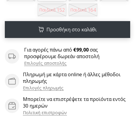
6 λεπτά ανάγνωσης
152
164
Παιδικά
Παιδικά
Γίνετε
πρεσβευτής
της
Προσθήκη στο καλάθι
μάρκας
χάντμπολ
μας
Για αγορές πάνω από
€99,00
σας
προσφέρουμε δωρεάν αποστολή
Είσαι
Επιλογές αποστολής
λάτρης
του
Πληρωμή με κάρτα online ή άλλες μέθοδοι
χάντμπολ
πληρωμής
όπως
Επιλογές πληρωμής
εμείς;
Γίνε
Μπορείτε να επιστρέψετε τα προϊόντα εντός
πρεσβευτής/
30 ημερών
πρέσβειρα
Πολιτική επιστροφών
της
μάρκας
μας