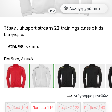
νέα
Αλλαγή χρώματος
παπούτσια
handball
PUMA
Accelerate
Τζάκετ uhlsport stream 22 trainings classic kids
NITRO
Κατηγορία:
SQD
5!
€24,98
Με ΦΠΑ
Ανακάλυψε
τις
Παιδικά,
Λευκό
τεχνικές
αναβαθμίσεις
και
μάθε
αν
αξίζει…
Διάγραμμα μεγεθών
25. 11. 2024
104
116
128
140
Παιδικά
Παιδικά
Παιδικά
Παιδικά
•