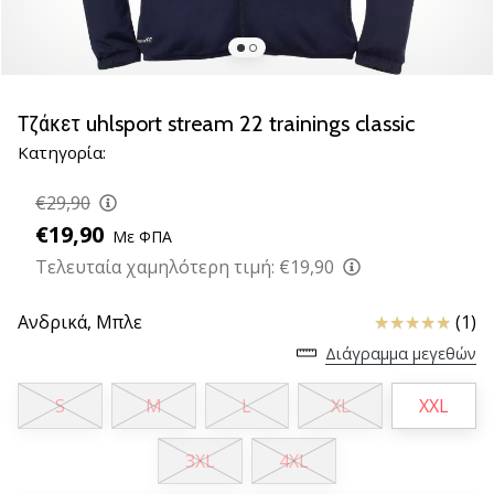
νέα
παπούτσια
handball
PUMA
Accelerate
Τζάκετ uhlsport stream 22 trainings classic
NITRO
Κατηγορία:
SQD
5!
€29,90
Ανακάλυψε
€19,90
Με ΦΠΑ
τις
τεχνικές
Τελευταία χαμηλότερη τιμή:
€19,90
αναβαθμίσεις
και
Κριτικές
Ανδρικά,
Μπλε
(1)
μάθε
Διάγραμμα μεγεθών
αν
αξίζει…
S
M
L
XL
XXL
25. 11. 2024
3XL
4XL
•