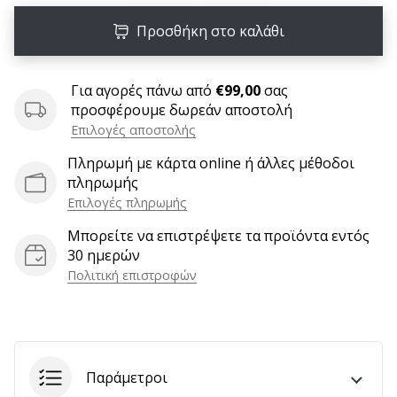
6 λεπτά ανάγνωσης
Προσθήκη στο καλάθι
Γίνετε
πρεσβευτής
της
Για αγορές πάνω από
€99,00
σας
μάρκας
προσφέρουμε δωρεάν αποστολή
χάντμπολ
Επιλογές αποστολής
μας
Πληρωμή με κάρτα online ή άλλες μέθοδοι
Είσαι
πληρωμής
λάτρης
Επιλογές πληρωμής
του
χάντμπολ
Μπορείτε να επιστρέψετε τα προϊόντα εντός
όπως
30 ημερών
εμείς;
Πολιτική επιστροφών
Γίνε
πρεσβευτής/
πρέσβειρα
της
μάρκας
Παράμετροι
μας