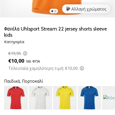
νέα
Αλλαγή χρώματος
παπούτσια
handball
PUMA
Accelerate
Φανέλα Uhlsport Stream 22 jersey shorts sleeve
NITRO
kids
SQD
Κατηγορία:
5!
Ανακάλυψε
€19,95
τις
€10,00
τεχνικές
Με ΦΠΑ
αναβαθμίσεις
Τελευταία χαμηλότερη τιμή:
€10,00
και
μάθε
Παιδικά,
Πορτοκαλί
αν
αξίζει…
25. 11. 2024
•