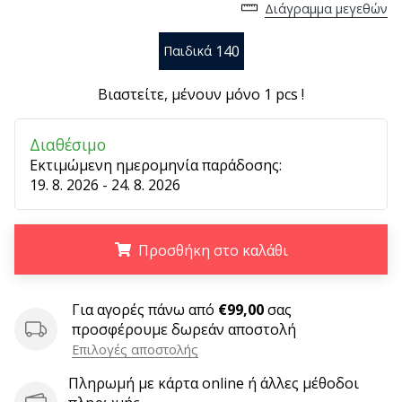
Διάγραμμα μεγεθών
6 λεπτά ανάγνωσης
Γίνετε
140
Παιδικά
πρεσβευτής
της
Βιαστείτε, μένουν μόνο
1 pcs
!
μάρκας
χάντμπολ
Διαθέσιμο
μας
Εκτιμώμενη ημερομηνία παράδοσης:
Είσαι
19. 8. 2026 - 24. 8. 2026
λάτρης
του
χάντμπολ
Προσθήκη στο καλάθι
όπως
εμείς;
Γίνε
.
.
.
Για αγορές πάνω από
€99,00
σας
πρεσβευτής/
προσφέρουμε δωρεάν αποστολή
πρέσβειρα
Επιλογές αποστολής
της
μάρκας
Πληρωμή με κάρτα online ή άλλες μέθοδοι
μας