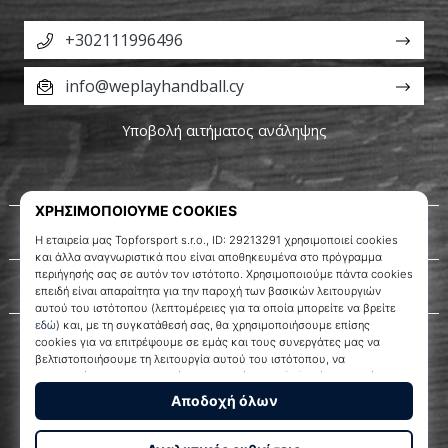
+302111996496
info@weplayhandball.cy
Υποβολή αιτήματος ανάληψης
Σχετικά μ' εμάς
Εξυπηρέτηση πελατών
WePlayHandball.cy