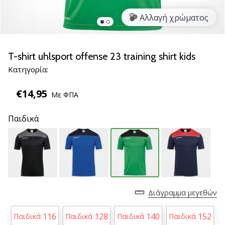
νέα
Αλλαγή χρώματος
παπούτσια
handball
PUMA
Accelerate
T-shirt uhlsport offense 23 training shirt kids
NITRO
Κατηγορία:
SQD
5!
€14,95
Με ΦΠΑ
Ανακάλυψε
τις
Παιδικά
τεχνικές
αναβαθμίσεις
και
μάθε
αν
αξίζει…
Διάγραμμα μεγεθών
25. 11. 2024
116
128
140
152
Παιδικά
Παιδικά
Παιδικά
Παιδικά
•