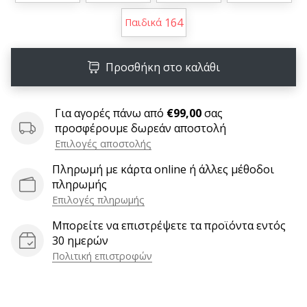
6 λεπτά ανάγνωσης
164
Παιδικά
Γίνετε
πρεσβευτής
της
Προσθήκη στο καλάθι
μάρκας
χάντμπολ
μας
Για αγορές πάνω από
€99,00
σας
προσφέρουμε δωρεάν αποστολή
Είσαι
Επιλογές αποστολής
λάτρης
του
Πληρωμή με κάρτα online ή άλλες μέθοδοι
χάντμπολ
πληρωμής
όπως
Επιλογές πληρωμής
εμείς;
Γίνε
Μπορείτε να επιστρέψετε τα προϊόντα εντός
πρεσβευτής/
30 ημερών
πρέσβειρα
Πολιτική επιστροφών
της
μάρκας
μας