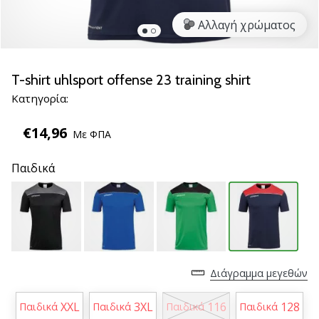
νέα
Αλλαγή χρώματος
παπούτσια
handball
PUMA
Accelerate
T-shirt uhlsport offense 23 training shirt
NITRO
Κατηγορία:
SQD
5!
€14,96
Με ΦΠΑ
Ανακάλυψε
τις
Παιδικά
τεχνικές
αναβαθμίσεις
και
μάθε
αν
αξίζει…
Διάγραμμα μεγεθών
25. 11. 2024
XXL
3XL
116
128
Παιδικά
Παιδικά
Παιδικά
Παιδικά
•