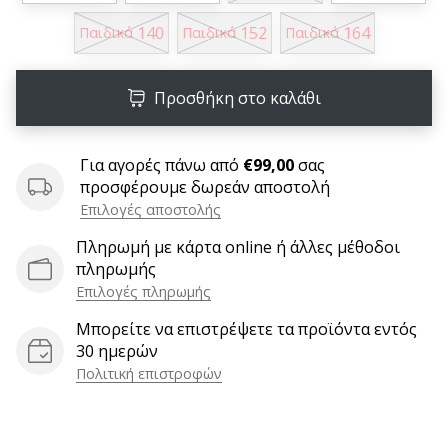
6 λεπτά ανάγνωσης
140
152
164
Παιδικά
Παιδικά
Παιδικά
Γίνετε
πρεσβευτής
της
Προσθήκη στο καλάθι
μάρκας
χάντμπολ
μας
Για αγορές πάνω από
€99,00
σας
προσφέρουμε δωρεάν αποστολή
Είσαι
Επιλογές αποστολής
λάτρης
του
Πληρωμή με κάρτα online ή άλλες μέθοδοι
χάντμπολ
πληρωμής
όπως
Επιλογές πληρωμής
εμείς;
Γίνε
Μπορείτε να επιστρέψετε τα προϊόντα εντός
πρεσβευτής/
30 ημερών
πρέσβειρα
Πολιτική επιστροφών
της
μάρκας
μας