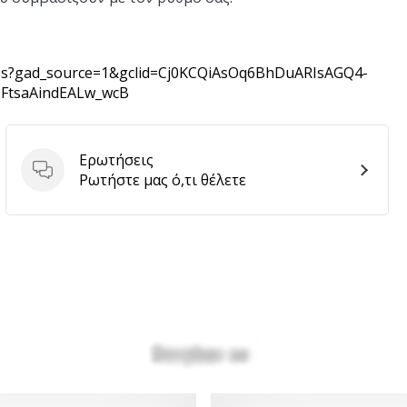
-oss?gad_source=1&gclid=Cj0KCQiAsOq6BhDuARIsAGQ4-
8FtsaAindEALw_wcB
Ερωτήσεις
Ερωτήσεις
Ρωτήστε μας ό,τι θέλετε