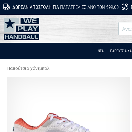
ΔΩΡΕΆΝ ΑΠΟΣΤΟΛΉ ΓΙΑ
ΠΑΡΑΓΓΕΛΊΕΣ ΆΝΩ ΤΩΝ €99,00
WePlayHandball.cy
ΝΕΑ
ΠΑΠΟΎΤΣΙΑ Χ
Παπούτσια χάντμπολ