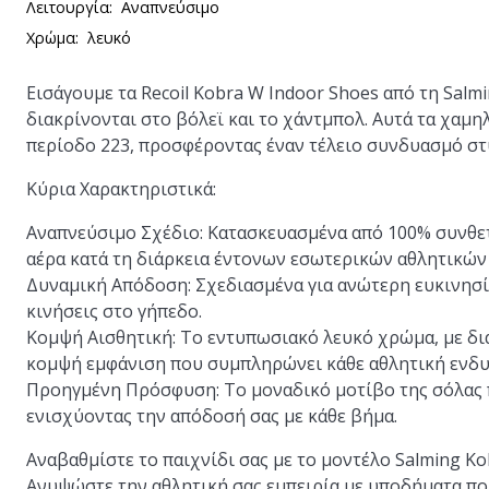
Λειτουργία:
Αναπνεύσιμο
Χρώμα:
λευκό
Εισάγουμε τα
Recoil Kobra W Indoor Shoes
από τη Salmi
διακρίνονται στο βόλεϊ και το χάντμπολ. Αυτά τα χαμη
περίοδο 223, προσφέροντας έναν τέλειο συνδυασμό στυ
Κύρια Χαρακτηριστικά:
Αναπνεύσιμο Σχέδιο:
Κατασκευασμένα από 100% συνθετι
αέρα κατά τη διάρκεια έντονων εσωτερικών αθλητικώ
Δυναμική Απόδοση:
Σχεδιασμένα για ανώτερη ευκινησία
κινήσεις στο γήπεδο.
Κομψή Αισθητική:
Το εντυπωσιακό λευκό χρώμα, με δια
κομψή εμφάνιση που συμπληρώνει κάθε αθλητική ενδυ
Προηγμένη Πρόσφυση:
Το μοναδικό μοτίβο της σόλας 
ενισχύοντας την απόδοσή σας με κάθε βήμα.
Αναβαθμίστε το παιχνίδι σας με το μοντέλο Salming K
Ανυψώστε την αθλητική σας εμπειρία με υποδήματα πο