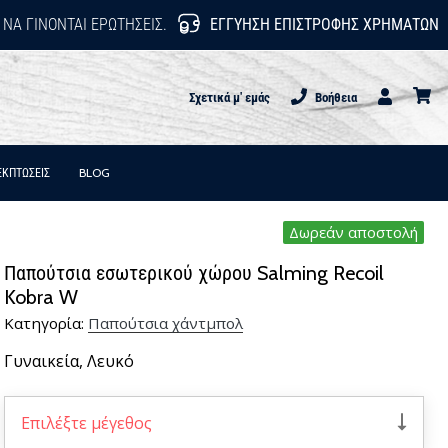
 ΝΑ ΓΊΝΟΝΤΑΙ ΕΡΩΤΉΣΕΙΣ.
ΕΓΓΎΗΣΗ ΕΠΙΣΤΡΟΦΉΣ ΧΡΗΜΆΤΩΝ
Σχετικά μ' εμάς
Βοήθεια
Χρήστης
καλάθι
ΕΚΠΤΩΣΕΙΣ
BLOG
Δωρεάν αποστολή
Παπούτσια εσωτερικού χώρου Salming Recoil
Kobra W
Κατηγορία:
Παπούτσια χάντμπολ
Γυναικεία,
Λευκό
Επιλέξτε μέγεθος