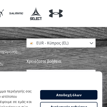
EUR - Κύπρος (EL)
αναχώρησης
Χρειάζεστε βοήθεια;
όν
+302111996496
υνεργατών
info@weplayhandball.cy