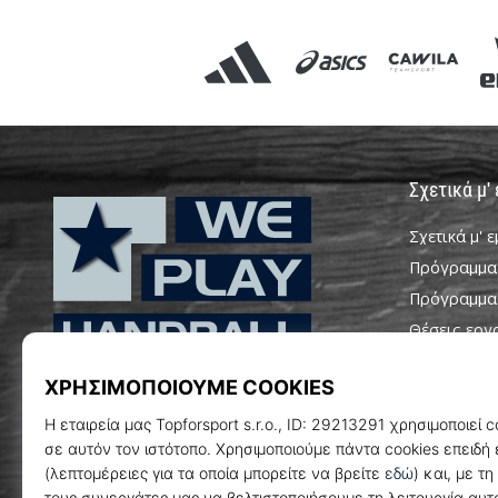
Σχετικά μ'
Σχετικά μ' 
Πρόγραμμα
Πρόγραμμα
Θέσεις εργ
Ρυθμίσεις c
WePlayHandball.cy
Όροι και Π