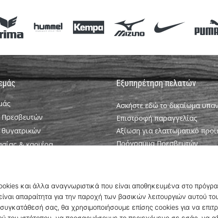
 εμάς
Εξυπηρέτηση πελατών
εμάς
Ασκήστε εδώ το δικαίωμα υπ
 Πρεσβευτών
Επιστροφή παραγγελίας
 θυγατρικών
Αξίωση για ελαττωματικό προϊ
Πρόγραμμα Πρεσβευτών
ασίας & καριέρα
Weplayhandball Πρόγραμμα σ
ookie
Αποστολή και πληρωμή
ροϋποθέσεις
Βρείτε το σωστό μέγεθος
Επικοινωνία
Συχνές ερωτήσεις