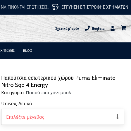
 ΝΑ ΓΊΝΟΝΤΑΙ ΕΡΩΤΉΣΕΙΣ.
ΕΓΓΎΗΣΗ ΕΠΙΣΤΡΟΦΉΣ ΧΡΗΜΆΤΩΝ
Σχετικά μ' εμάς
Βοήθεια
Χρήστης
καλάθι
ΕΚΠΤΩΣΕΙΣ
BLOG
Παπούτσια εσωτερικού χώρου Puma Eliminate
Nitro Sqd 4 Energy
Κατηγορία:
Παπούτσια χάντμπολ
Unisex,
Λευκό
Επιλέξτε μέγεθος