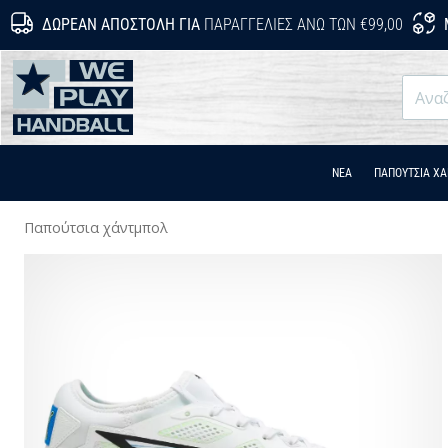
ΔΩΡΕΆΝ ΑΠΟΣΤΟΛΉ ΓΙΑ
ΠΑΡΑΓΓΕΛΊΕΣ ΆΝΩ ΤΩΝ €99,00
WePlayHandball.cy
ΝΕΑ
ΠΑΠΟΎΤΣΙΑ Χ
Παπούτσια χάντμπολ