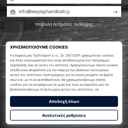
info@weplayhandball.cy
Υποβολή αιτήματος ανάληψης
Σχετικά μ' εμάς
Εξυπηρέτηση πελατών
WePlayHandball.cy
© 2010 – 2026
WePlayHandball.cy