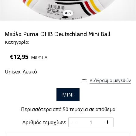
νέα
παπούτσια
handball
PUMA
Accelerate
Μπάλα Puma DHB Deutschland Mini Ball
NITRO
Κατηγορία:
SQD
5!
€12,95
Με ΦΠΑ
Ανακάλυψε
τις
Unisex,
Λευκό
τεχνικές
αναβαθμίσεις
Διάγραμμα μεγεθών
και
μάθε
MINI
αν
αξίζει…
Περισσότερα από 50 τεμάχια σε απόθεμα
Αριθμός τεμαχίων:
25. 11. 2024
•