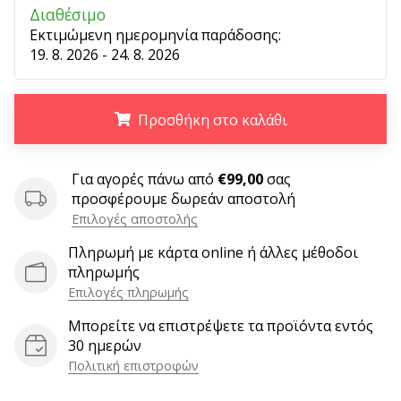
6 λεπτά ανάγνωσης
Διαθέσιμο
Εκτιμώμενη ημερομηνία παράδοσης:
Γίνετε
19. 8. 2026 - 24. 8. 2026
πρεσβευτής
της
μάρκας
Προσθήκη στο καλάθι
χάντμπολ
μας
.
.
.
Είσαι
Για αγορές πάνω από
€99,00
σας
λάτρης
προσφέρουμε δωρεάν αποστολή
του
Επιλογές αποστολής
χάντμπολ
όπως
Πληρωμή με κάρτα online ή άλλες μέθοδοι
εμείς;
πληρωμής
Γίνε
Επιλογές πληρωμής
πρεσβευτής/
Μπορείτε να επιστρέψετε τα προϊόντα εντός
πρέσβειρα
30 ημερών
της
Πολιτική επιστροφών
μάρκας
μας