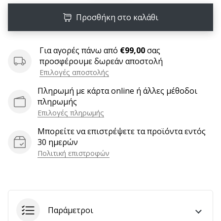
6 λεπτά ανάγνωσης
Προσθήκη στο καλάθι
Γίνετε
πρεσβευτής
της
Για αγορές πάνω από
€99,00
σας
μάρκας
προσφέρουμε δωρεάν αποστολή
χάντμπολ
Επιλογές αποστολής
μας
Πληρωμή με κάρτα online ή άλλες μέθοδοι
Είσαι
πληρωμής
λάτρης
Επιλογές πληρωμής
του
χάντμπολ
Μπορείτε να επιστρέψετε τα προϊόντα εντός
όπως
30 ημερών
εμείς;
Πολιτική επιστροφών
Γίνε
πρεσβευτής/
πρέσβειρα
της
μάρκας
Παράμετροι
μας