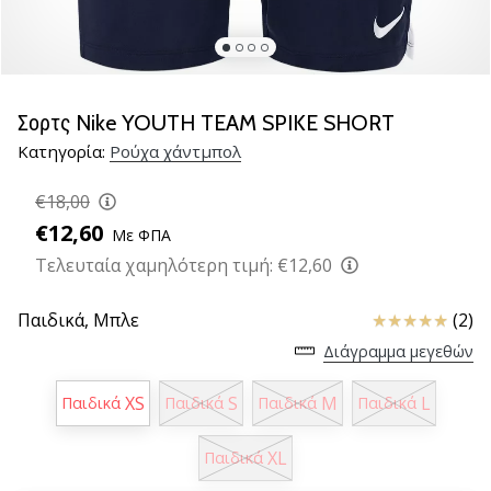
νέα
παπούτσια
handball
PUMA
Accelerate
Σορτς Nike YOUTH TEAM SPIKE SHORT
NITRO
Κατηγορία:
Ρούχα χάντμπολ
SQD
5!
€18,00
Ανακάλυψε
€12,60
Με ΦΠΑ
τις
τεχνικές
Τελευταία χαμηλότερη τιμή:
€12,60
αναβαθμίσεις
και
Κριτικές
Παιδικά,
Μπλε
(2)
μάθε
Διάγραμμα μεγεθών
αν
αξίζει…
XS
S
M
L
Παιδικά
Παιδικά
Παιδικά
Παιδικά
25. 11. 2024
XL
Παιδικά
•