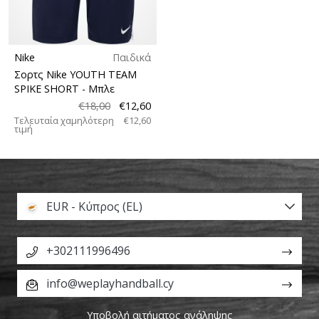
Nike
Παιδικά
Σορτς Nike YOUTH TEAM
SPIKE SHORT
- Μπλε
€18,00
€12,60
Τελευταία χαμηλότερη
€12,60
τιμή
EUR - Κύπρος (EL)
+302111996496
info@weplayhandball.cy
Υποβολή αιτήματος ανάληψης