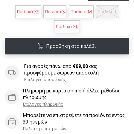
6 λεπτά ανάγνωσης
XS
S
M
L
Παιδικά
Παιδικά
Παιδικά
Παιδικά
Γίνετε
πρεσβευτής
XL
της
Παιδικά
μάρκας
χάντμπολ
Προσθήκη στο καλάθι
μας
Είσαι
λάτρης
Για αγορές πάνω από
€99,00
σας
του
προσφέρουμε δωρεάν αποστολή
χάντμπολ
Επιλογές αποστολής
όπως
Πληρωμή με κάρτα online ή άλλες μέθοδοι
εμείς;
πληρωμής
Γίνε
πρεσβευτής/
Επιλογές πληρωμής
πρέσβειρα
Μπορείτε να επιστρέψετε τα προϊόντα εντός
της
30 ημερών
μάρκας
Πολιτική επιστροφών
μας