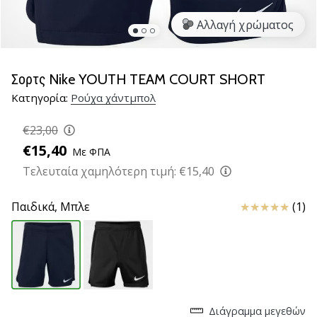
νέα
Αλλαγή χρώματος
παπούτσια
handball
PUMA
Accelerate
Σορτς Nike YOUTH TEAM COURT SHORT
NITRO
Κατηγορία:
Ρούχα χάντμπολ
SQD
5!
€23,00
Ανακάλυψε
€15,40
Με ΦΠΑ
τις
τεχνικές
Τελευταία χαμηλότερη τιμή:
€15,40
αναβαθμίσεις
και
Κριτικές
Παιδικά,
Μπλε
(1)
μάθε
αν
αξίζει…
25. 11. 2024
•
Διάγραμμα μεγεθών