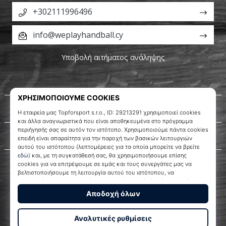
+302111996496
info@weplayhandball.cy
Υποβολή αιτήματος ανάληψης
Σχετικά μ' εμάς
Εξυπηρέτηση πελατών
WePlayHandball.cy