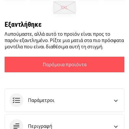
6 λεπτά ανάγνωσης
XXL
Γίνετε
πρεσβευτής
Εξαντλήθηκε
της
μάρκας
Λυπούμαστε, αλλά αυτό το προϊόν είναι προς το
χάντμπολ
παρόν εξαντλημένο. Ρίξτε μια ματιά στα πιο πρόσφατα
μας
μοντέλα που είναι διαθέσιμα αυτή τη στιγμή.
Είσαι
λάτρης
Παρόμοια προϊόντα
του
χάντμπολ
όπως
εμείς;
Γίνε
πρεσβευτής/
Παράμετροι
πρέσβειρα
της
μάρκας
μας
Περιγραφή