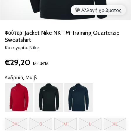
νέα
Αλλαγή χρώματος
παπούτσια
handball
PUMA
Accelerate
Φούτερ-Jacket Nike NK TM Training Quarterzip
NITRO
Sweatshirt
SQD
Κατηγορία:
Nike
5!
Ανακάλυψε
€29,20
τις
Με ΦΠΑ
τεχνικές
αναβαθμίσεις
Ανδρικά,
Μωβ
και
μάθε
αν
αξίζει…
25. 11. 2024
3XL
S
M
L
XL
•