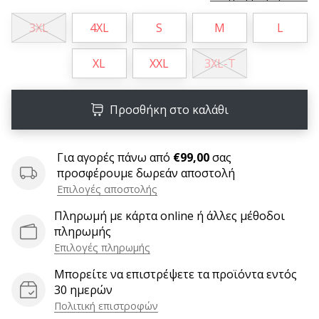
6 λεπτά ανάγνωσης
3XL
4XL
S
M
L
Γίνετε
πρεσβευτής
XL
XXL
3XL-T
της
μάρκας
χάντμπολ
Προσθήκη στο καλάθι
μας
Είσαι
λάτρης
Για αγορές πάνω από
€99,00
σας
του
προσφέρουμε δωρεάν αποστολή
χάντμπολ
Επιλογές αποστολής
όπως
Πληρωμή με κάρτα online ή άλλες μέθοδοι
εμείς;
πληρωμής
Γίνε
πρεσβευτής/
Επιλογές πληρωμής
πρέσβειρα
Μπορείτε να επιστρέψετε τα προϊόντα εντός
της
30 ημερών
μάρκας
Πολιτική επιστροφών
μας