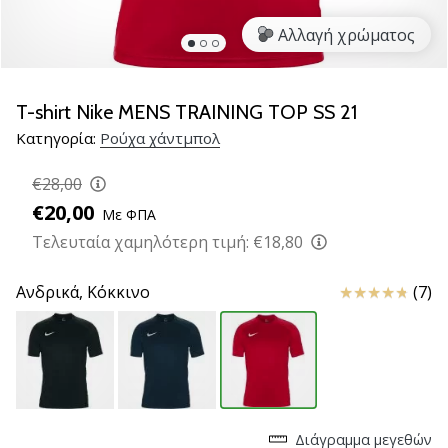
νέα
Αλλαγή χρώματος
παπούτσια
handball
PUMA
Accelerate
T-shirt Nike MENS TRAINING TOP SS 21
NITRO
Κατηγορία:
Ρούχα χάντμπολ
SQD
5!
€28,00
Ανακάλυψε
€20,00
Με ΦΠΑ
τις
τεχνικές
Τελευταία χαμηλότερη τιμή:
€18,80
αναβαθμίσεις
και
Κριτικές
Ανδρικά,
Κόκκινο
(7)
μάθε
αν
αξίζει…
25. 11. 2024
•
Διάγραμμα μεγεθών