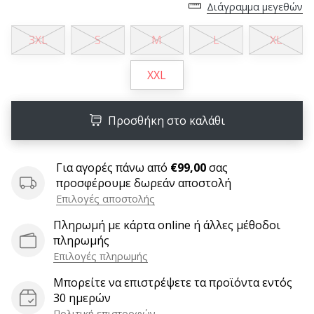
Διάγραμμα μεγεθών
6 λεπτά ανάγνωσης
Γίνετε
3XL
S
M
L
XL
πρεσβευτής
της
XXL
μάρκας
χάντμπολ
μας
Προσθήκη στο καλάθι
Είσαι
λάτρης
του
Για αγορές πάνω από
€99,00
σας
χάντμπολ
προσφέρουμε δωρεάν αποστολή
όπως
Επιλογές αποστολής
εμείς;
Πληρωμή με κάρτα online ή άλλες μέθοδοι
Γίνε
πληρωμής
πρεσβευτής/
Επιλογές πληρωμής
πρέσβειρα
της
Μπορείτε να επιστρέψετε τα προϊόντα εντός
μάρκας
30 ημερών
μας
Πολιτική επιστροφών