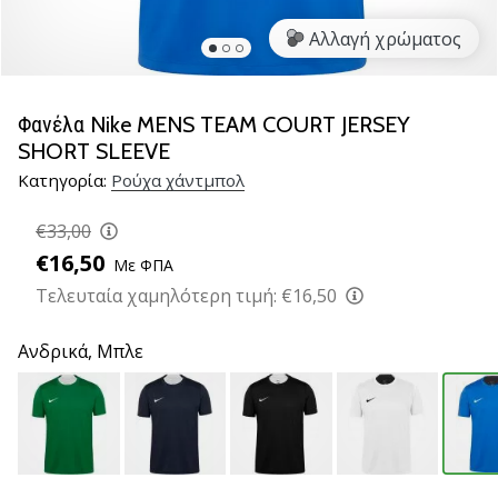
νέα
Αλλαγή χρώματος
παπούτσια
handball
PUMA
Accelerate
Φανέλα Nike MENS TEAM COURT JERSEY
NITRO
SHORT SLEEVE
SQD
Κατηγορία:
Ρούχα χάντμπολ
5!
Ανακάλυψε
€33,00
τις
€16,50
τεχνικές
Με ΦΠΑ
αναβαθμίσεις
Τελευταία χαμηλότερη τιμή:
€16,50
και
μάθε
Ανδρικά,
Μπλε
αν
αξίζει…
25. 11. 2024
•