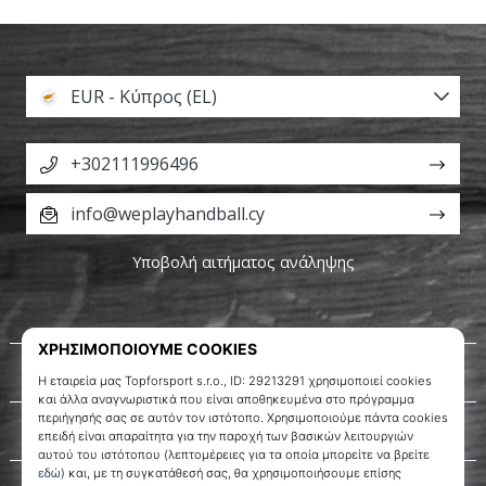
EUR - Κύπρος (EL)
+302111996496
info@weplayhandball.cy
Υποβολή αιτήματος ανάληψης
Σχετικά μ' εμάς
Εξυπηρέτηση πελατών