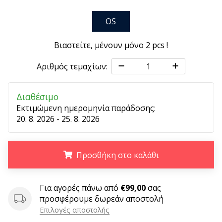
6 λεπτά ανάγνωσης
Γίνετε
OS
πρεσβευτής
της
Βιαστείτε, μένουν μόνο
2 pcs
!
μάρκας
Αριθμός τεμαχίων:
χάντμπολ
μας
Είσαι
Διαθέσιμο
λάτρης
Εκτιμώμενη ημερομηνία παράδοσης:
του
20. 8. 2026 - 25. 8. 2026
χάντμπολ
όπως
εμείς;
Προσθήκη στο καλάθι
Γίνε
πρεσβευτής/
.
.
.
πρέσβειρα
Για αγορές πάνω από
€99,00
σας
της
προσφέρουμε δωρεάν αποστολή
μάρκας
Επιλογές αποστολής
μας