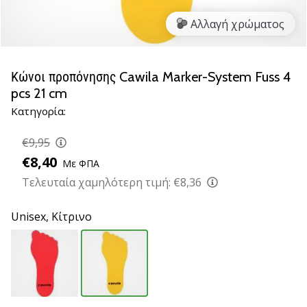
νέα
Αλλαγή χρώματος
παπούτσια
handball
PUMA
Accelerate
Κώνοι προπόνησης Cawila Marker-System Fuss 4
NITRO
pcs 21 cm
SQD
Κατηγορία:
5!
Ανακάλυψε
€9,95
τις
€8,40
τεχνικές
Με ΦΠΑ
αναβαθμίσεις
Τελευταία χαμηλότερη τιμή:
€8,36
και
μάθε
Unisex,
Κίτρινο
αν
αξίζει…
25. 11. 2024
•