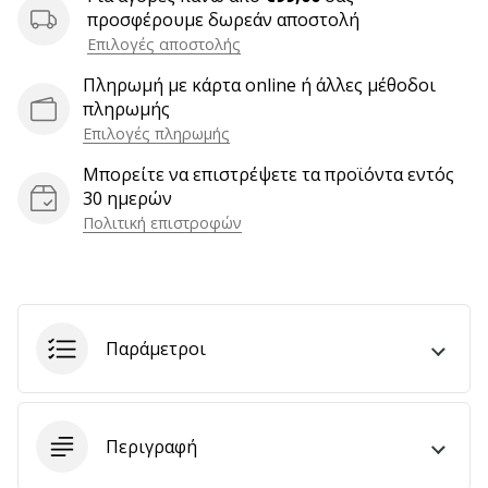
6 λεπτά ανάγνωσης
προσφέρουμε δωρεάν αποστολή
Γίνετε
Επιλογές αποστολής
πρεσβευτής
Πληρωμή με κάρτα online ή άλλες μέθοδοι
της
πληρωμής
μάρκας
Επιλογές πληρωμής
χάντμπολ
Μπορείτε να επιστρέψετε τα προϊόντα εντός
μας
30 ημερών
Είσαι
Πολιτική επιστροφών
λάτρης
του
χάντμπολ
όπως
εμείς;
Παράμετροι
Γίνε
πρεσβευτής/
πρέσβειρα
της
Περιγραφή
μάρκας
μας