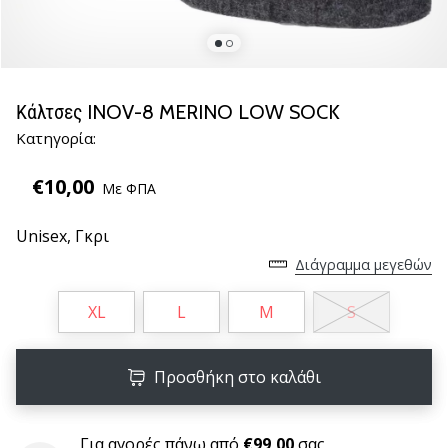
νέα
παπούτσια
handball
PUMA
Accelerate
Κάλτσες INOV-8 MERINO LOW SOCK
NITRO
Κατηγορία:
SQD
5!
€10,00
Με ΦΠΑ
Ανακάλυψε
τις
Unisex,
Γκρι
τεχνικές
αναβαθμίσεις
Διάγραμμα μεγεθών
και
μάθε
XL
L
M
S
αν
αξίζει…
Προσθήκη στο καλάθι
25. 11. 2024
•
Για αγορές πάνω από
€99,00
σας