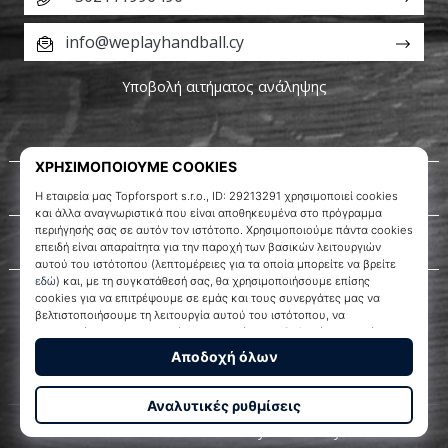
info@weplayhandball.cy
Υποβολή αιτήματος ανάληψης
Σχετικά μ' εμάς
Εξυπηρέτηση πελατών
WePlayHandball.cy
© 2010 – 2026
WePlayHandball.cy