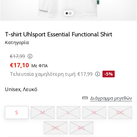
νέα
παπούτσια
handball
PUMA
Accelerate
T-shirt Uhlsport Essential Functional Shirt
NITRO
Κατηγορία:
SQD
5!
€17,99
Ανακάλυψε
€17,10
Με ΦΠΑ
τις
τεχνικές
Τελευταία χαμηλότερη τιμή:
€17,99
-5%
αναβαθμίσεις
και
Unisex,
Λευκό
μάθε
Διάγραμμα μεγεθών
αν
αξίζει…
S
M
L
XL
XXL
25. 11. 2024
3XL
4XL
•