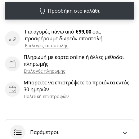
6 λεπτά ανάγνωσης
Προσθήκη στο καλάθι
Γίνετε
πρεσβευτής
της
Για αγορές πάνω από
€99,00
σας
μάρκας
προσφέρουμε δωρεάν αποστολή
χάντμπολ
Επιλογές αποστολής
μας
Πληρωμή με κάρτα online ή άλλες μέθοδοι
Είσαι
πληρωμής
λάτρης
Επιλογές πληρωμής
του
χάντμπολ
Μπορείτε να επιστρέψετε τα προϊόντα εντός
όπως
30 ημερών
εμείς;
Πολιτική επιστροφών
Γίνε
πρεσβευτής/
πρέσβειρα
της
μάρκας
Παράμετροι
μας