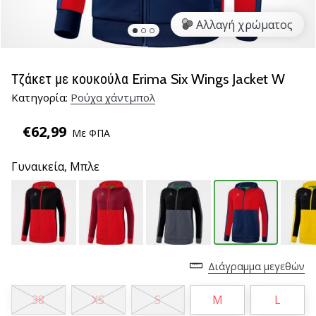
νέα
Αλλαγή χρώματος
παπούτσια
handball
PUMA
Accelerate
Τζάκετ με κουκούλα Erima Six Wings Jacket W
NITRO
Κατηγορία:
Ρούχα χάντμπολ
SQD
5!
€62,99
Με ΦΠΑ
Ανακάλυψε
τις
Γυναικεία,
Μπλε
τεχνικές
αναβαθμίσεις
και
μάθε
αν
αξίζει…
Διάγραμμα μεγεθών
25. 11. 2024
38
XS
S
M
L
•