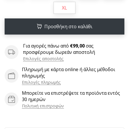
6 λεπτά ανάγνωσης
XL
Γίνετε
πρεσβευτής
της
Προσθήκη στο καλάθι
μάρκας
χάντμπολ
Για αγορές πάνω από
€99,00
σας
μας
προσφέρουμε δωρεάν αποστολή
Είσαι
Επιλογές αποστολής
λάτρης
του
Πληρωμή με κάρτα online ή άλλες μέθοδοι
χάντμπολ
πληρωμής
όπως
Επιλογές πληρωμής
εμείς;
Μπορείτε να επιστρέψετε τα προϊόντα εντός
Γίνε
30 ημερών
πρεσβευτής/
Πολιτική επιστροφών
πρέσβειρα
της
μάρκας
μας