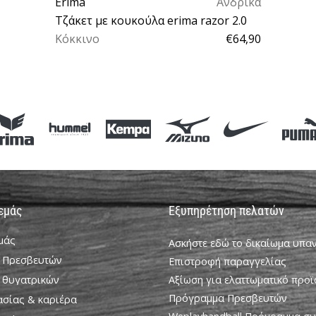
Erima
Ανδρικά
Τζάκετ με κουκούλα erima razor 2.0
Κόκκινο
€64,90
S
 εμάς
Εξυπηρέτηση πελατών
εμάς
Ασκήστε εδώ το δικαίωμα υπ
 Πρεσβευτών
Επιστροφή παραγγελίας
 θυγατρικών
Αξίωση για ελαττωματικό προϊ
Πρόγραμμα Πρεσβευτών
ασίας & καριέρα