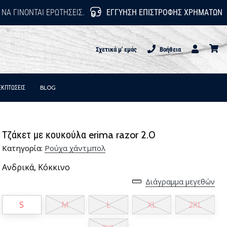
 ΝΑ ΓΊΝΟΝΤΑΙ ΕΡΩΤΉΣΕΙΣ.
ΕΓΓΎΗΣΗ ΕΠΙΣΤΡΟΦΉΣ ΧΡΗΜΆΤΩΝ
Σχετικά μ' εμάς
Βοήθεια
Χρήστης
καλάθι
ΕΚΠΤΩΣΕΙΣ
BLOG
Τζάκετ με κουκούλα erima razor 2.0
Κατηγορία:
Ρούχα χάντμπολ
Ανδρικά,
Κόκκινο
Διάγραμμα μεγεθών
S
M
L
XL
2XL