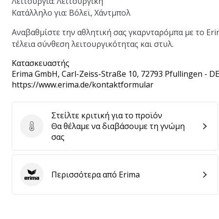
Λειτουργία
: Λειτουργική
Κατάλληλο για
: Βόλεϊ, Χάντμπολ
Αναβαθμίστε την αθλητική σας γκαρνταρόμπα με το Eri
τέλεια σύνθεση λειτουργικότητας και στυλ.
Κατασκευαστής
Erima GmbH
, Carl-Zeiss-Straße 10, 72793 Pfullingen - D
https://www.erima.de/kontaktformular
Στείλτε κριτική για το προϊόν
Θα θέλαμε να διαβάσουμε τη γνώμη
Στείλτε κριτική για το προϊόν
σας
Περισσότερα από Erima
Erima