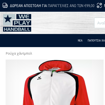
ΔΩΡΕΆΝ ΑΠΟΣΤΟΛΉ ΓΙΑ
ΠΑΡΑΓΓΕΛΊΕΣ ΆΝΩ ΤΩΝ €99,00
WePlayHandball.cy
ΝΕΑ
ΠΑΠΟΎΤΣΙΑ Χ
Ρούχα χάντμπολ