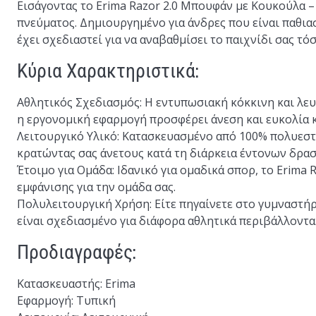
Εισάγοντας το
Erima Razor 2.0 Μπουφάν με Κουκούλα
–
πνεύματος. Δημιουργημένο για άνδρες που είναι παθια
έχει σχεδιαστεί για να αναβαθμίσει το παιχνίδι σας τό
Κύρια Χαρακτηριστικά:
Αθλητικός Σχεδιασμός
: Η εντυπωσιακή κόκκινη και λε
η εργονομική εφαρμογή προσφέρει άνεση και ευκολία 
Λειτουργικό Υλικό
: Κατασκευασμένο από 100% πολυεστ
κρατώντας σας άνετους κατά τη διάρκεια έντονων δρα
Έτοιμο για Ομάδα
: Ιδανικό για ομαδικά σπορ, το Erima R
εμφάνισης για την ομάδα σας.
Πολυλειτουργική Χρήση
: Είτε πηγαίνετε στο γυμναστή
είναι σχεδιασμένο για διάφορα αθλητικά περιβάλλοντα
Προδιαγραφές:
Κατασκευαστής
: Erima
Εφαρμογή
: Τυπική