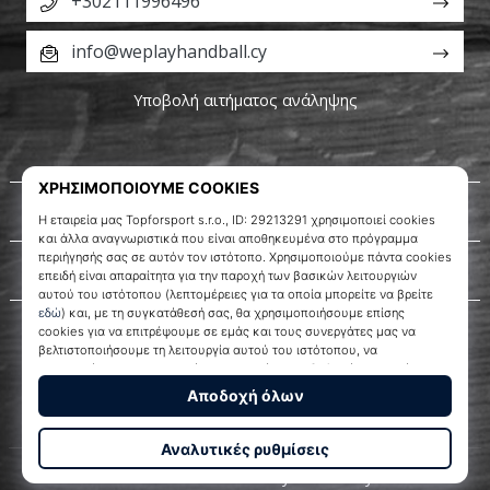
+302111996496
info@weplayhandball.cy
Υποβολή αιτήματος ανάληψης
Σχετικά μ' εμάς
Εξυπηρέτηση πελατών
WePlayHandball.cy
© 2010 – 2026
WePlayHandball.cy