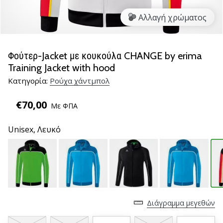
νέα
Αλλαγή χρώματος
παπούτσια
handball
PUMA
Accelerate
Φούτερ-Jacket με κουκούλα CHANGE by erima
NITRO
Training Jacket with hood
SQD
Κατηγορία:
Ρούχα χάντμπολ
5!
Ανακάλυψε
€70,00
Με ΦΠΑ
τις
τεχνικές
Unisex,
Λευκό
αναβαθμίσεις
και
μάθε
αν
αξίζει…
Διάγραμμα μεγεθών
25. 11. 2024
•