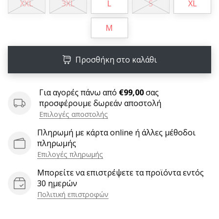
XXL
3XL
L
S
XL
6 λεπτά ανάγνωσης
Γίνετε
M
πρεσβευτής
της
μάρκας
Προσθήκη στο καλάθι
χάντμπολ
μας
Για αγορές πάνω από
€99,00
σας
Είσαι
προσφέρουμε δωρεάν αποστολή
λάτρης
Επιλογές αποστολής
του
χάντμπολ
Πληρωμή με κάρτα online ή άλλες μέθοδοι
όπως
πληρωμής
εμείς;
Επιλογές πληρωμής
Γίνε
πρεσβευτής/
Μπορείτε να επιστρέψετε τα προϊόντα εντός
πρέσβειρα
30 ημερών
της
Πολιτική επιστροφών
μάρκας
μας