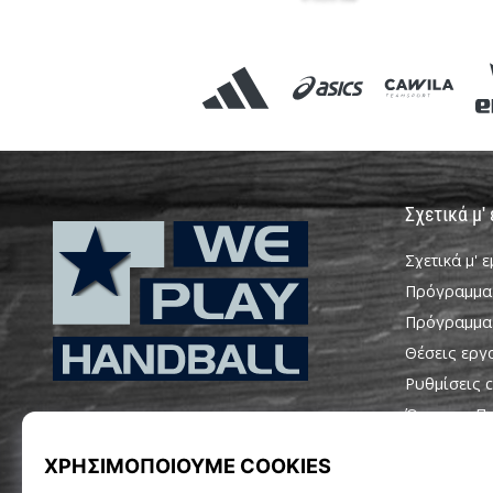
Σχετικά μ'
Σχετικά μ' 
Πρόγραμμα
Πρόγραμμα
Θέσεις εργ
Ρυθμίσεις c
WePlayHandball.cy
Όροι και Π