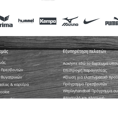
 εμάς
Εξυπηρέτηση πελατών
εμάς
Ασκήστε εδώ το δικαίωμα υπ
 Πρεσβευτών
Επιστροφή παραγγελίας
 θυγατρικών
Αξίωση για ελαττωματικό προϊ
Πρόγραμμα Πρεσβευτών
ασίας & καριέρα
Weplayhandball Πρόγραμμα σ
ookie
Αποστολή και πληρωμή
ροϋποθέσεις
Βρείτε το σωστό μέγεθος
Επικοινωνία