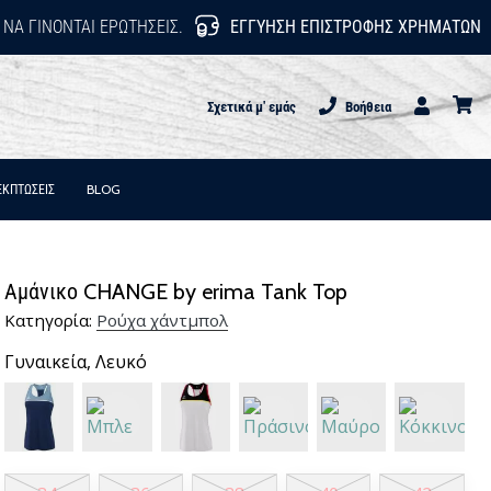
 ΝΑ ΓΊΝΟΝΤΑΙ ΕΡΩΤΉΣΕΙΣ.
ΕΓΓΎΗΣΗ ΕΠΙΣΤΡΟΦΉΣ ΧΡΗΜΆΤΩΝ
Σχετικά μ' εμάς
Βοήθεια
Χρήστης
καλάθι
ΕΚΠΤΩΣΕΙΣ
BLOG
Αμάνικο CHANGE by erima Tank Top
Κατηγορία:
Ρούχα χάντμπολ
Γυναικεία,
Λευκό