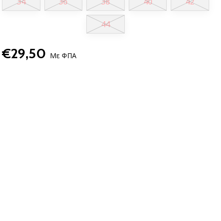
34
36
38
40
42
44
€29,50
Με ΦΠΑ