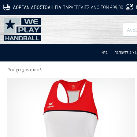
ΔΩΡΕΆΝ ΑΠΟΣΤΟΛΉ ΓΙΑ
ΠΑΡΑΓΓΕΛΊΕΣ ΆΝΩ ΤΩΝ €99,00
WePlayHandball.cy
ΝΕΑ
ΠΑΠΟΎΤΣΙΑ Χ
Ρούχα χάντμπολ