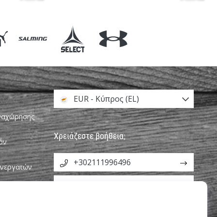
EUR - Κύπρος (EL)
αναχώρησης
Χρειάζεστε βοήθεια;
όν
+302111996496
υνεργατών
info@weplayhandball.cy