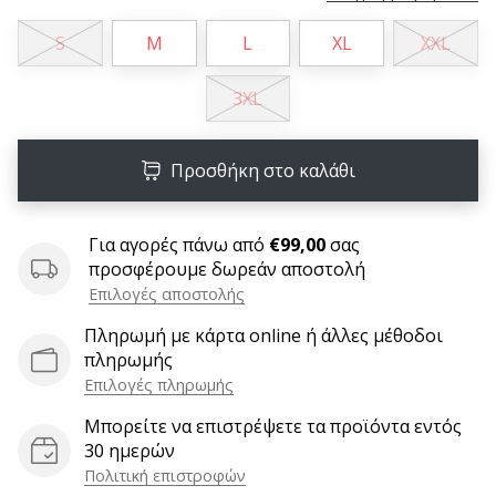
6 λεπτά ανάγνωσης
S
M
L
XL
XXL
Γίνετε
πρεσβευτής
3XL
της
μάρκας
χάντμπολ
Προσθήκη στο καλάθι
μας
Είσαι
λάτρης
Για αγορές πάνω από
€99,00
σας
του
προσφέρουμε δωρεάν αποστολή
χάντμπολ
Επιλογές αποστολής
όπως
Πληρωμή με κάρτα online ή άλλες μέθοδοι
εμείς;
πληρωμής
Γίνε
πρεσβευτής/
Επιλογές πληρωμής
πρέσβειρα
Μπορείτε να επιστρέψετε τα προϊόντα εντός
της
30 ημερών
μάρκας
Πολιτική επιστροφών
μας