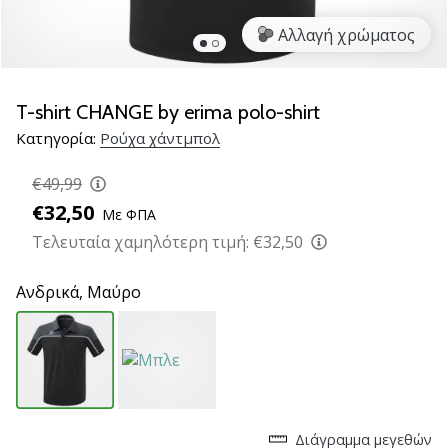
νέα
Αλλαγή χρώματος
παπούτσια
handball
PUMA
Accelerate
T-shirt CHANGE by erima polo-shirt
NITRO
Κατηγορία:
Ρούχα χάντμπολ
SQD
5!
€49,99
Ανακάλυψε
€32,50
Με ΦΠΑ
τις
τεχνικές
Τελευταία χαμηλότερη τιμή:
€32,50
αναβαθμίσεις
και
Ανδρικά,
Μαύρο
μάθε
αν
αξίζει…
25. 11. 2024
•
Διάγραμμα μεγεθών