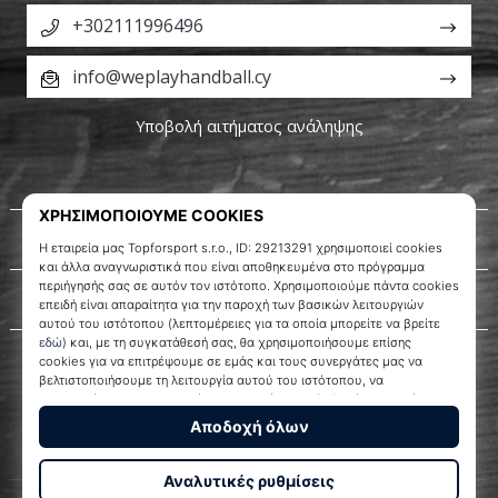
+302111996496
info@weplayhandball.cy
Υποβολή αιτήματος ανάληψης
Σχετικά μ' εμάς
Εξυπηρέτηση πελατών
WePlayHandball.cy