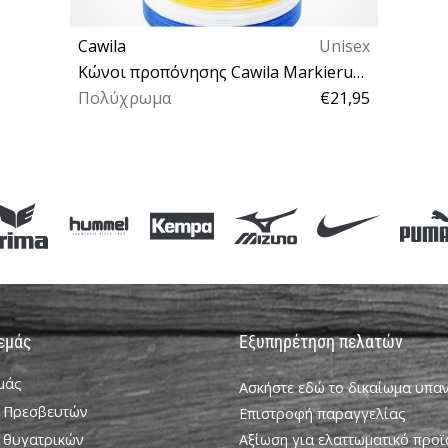
Cawila
Unisex
Κώνοι προπόνησης Cawila Markierungshauben CLASSIC M | 40er Halter
Πολύχρωμα
€21,95
One size
 εμάς
Εξυπηρέτηση πελατών
εμάς
Ασκήστε εδώ το δικαίωμα υπ
 Πρεσβευτών
Επιστροφή παραγγελίας
 θυγατρικών
Αξίωση για ελαττωματικό προϊ