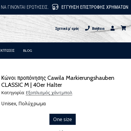
 ΝΑ ΓΊΝΟΝΤΑΙ ΕΡΩΤΉΣΕΙΣ.
ΕΓΓΎΗΣΗ ΕΠΙΣΤΡΟΦΉΣ ΧΡΗΜΆΤΩΝ
Σχετικά μ' εμάς
Βοήθεια
Χρήστης
καλάθι
ΕΚΠΤΩΣΕΙΣ
BLOG
Κώνοι προπόνησης Cawila Markierungshauben
CLASSIC M | 40er Halter
Κατηγορία:
Εξοπλισμός χάντμπολ
Unisex,
Πολύχρωμα
One size