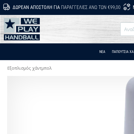
ΔΩΡΕΆΝ ΑΠΟΣΤΟΛΉ ΓΙΑ
ΠΑΡΑΓΓΕΛΊΕΣ ΆΝΩ ΤΩΝ €99,00
WePlayHandball.cy
ΝΕΑ
ΠΑΠΟΎΤΣΙΑ Χ
Εξοπλισμός χάντμπολ