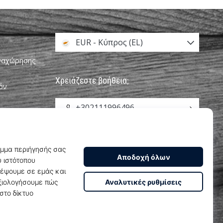
EUR - Κύπρος (EL)
αναχώρησης
Χρειάζεστε βοήθεια;
όν
+302111996496
υνεργατών
info@weplayhandball.cy