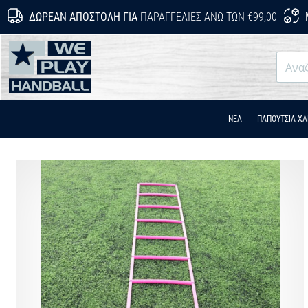
ΔΩΡΕΆΝ ΑΠΟΣΤΟΛΉ ΓΙΑ
ΠΑΡΑΓΓΕΛΊΕΣ ΆΝΩ ΤΩΝ €99,00
WePlayHandball.cy
ΝΕΑ
ΠΑΠΟΎΤΣΙΑ Χ