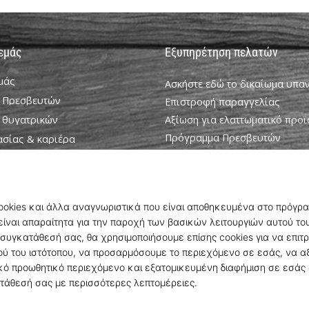
 εμάς
Εξυπηρέτηση πελατών
εμάς
Ασκήστε εδώ το δικαίωμα υπ
 Πρεσβευτών
Επιστροφή παραγγελίας
 θυγατρικών
Αξίωση για ελαττωματικό προϊ
Πρόγραμμα Πρεσβευτών
ασίας & καριέρα
Weplayhandball Πρόγραμμα σ
ookie
Αποστολή και πληρωμή
ροϋποθέσεις
Βρείτε το σωστό μέγεθος
Επικοινωνία
Συχνές ερωτήσεις
Πολιτική απορρήτου
© 2010 – 2026
WePlayHandball.cy