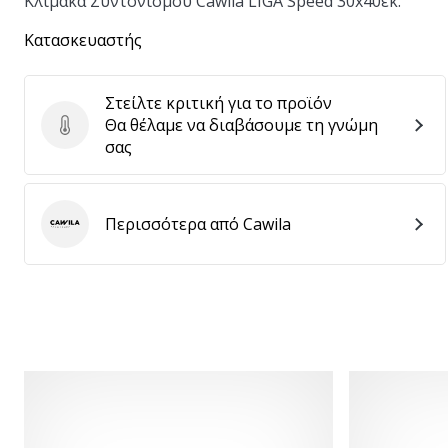
Κλίμακα Συντονισμού Cawila LIGA Speed 30x40εκ.
Κατασκευαστής
Στείλτε κριτική για το προϊόν
Θα θέλαμε να διαβάσουμε τη γνώμη
Στείλτε κριτική για το προϊόν
σας
Περισσότερα από Cawila
Cawila