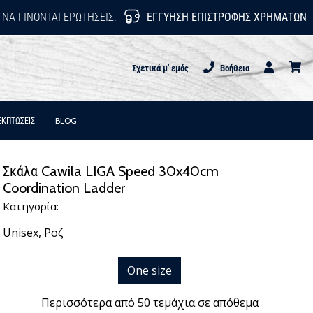
 ΝΑ ΓΊΝΟΝΤΑΙ ΕΡΩΤΉΣΕΙΣ.
ΕΓΓΎΗΣΗ ΕΠΙΣΤΡΟΦΉΣ ΧΡΗΜΆΤΩΝ
Σχετικά μ' εμάς
Βοήθεια
Χρήστης
καλάθι
ΕΚΠΤΩΣΕΙΣ
BLOG
Σκάλα Cawila LIGA Speed 30x40cm
Coordination Ladder
Κατηγορία:
Unisex,
Ροζ
One size
Περισσότερα από 50 τεμάχια σε απόθεμα