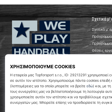
Σχετικά μ'
Σχετικά μ' 
Πρόγραμμα
Πρόγραμμα
Θέσεις εργ
Ρυθμίσεις c
WePlayHandball.cy
Όροι και Π