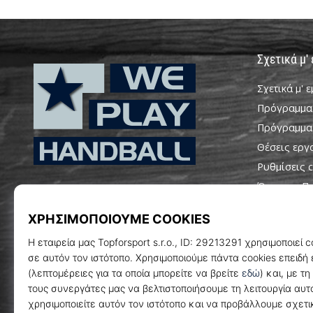
Σχετικά μ'
Σχετικά μ' 
Πρόγραμμα
Πρόγραμμα
Θέσεις εργ
Ρυθμίσεις c
WePlayHandball.cy
Όροι και Π