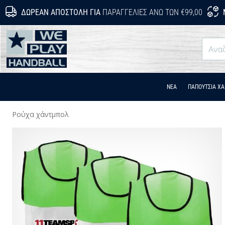
ΔΩΡΕΆΝ ΑΠΟΣΤΟΛΉ ΓΙΑ
ΠΑΡΑΓΓΕΛΊΕΣ ΆΝΩ ΤΩΝ €99,00
WePlayHandball.cy
ΝΕΑ
ΠΑΠΟΎΤΣΙΑ Χ
Ρούχα χάντμπολ