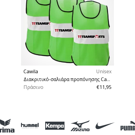
Cawila
Unisex
Διακριτικό-σαλιάρα προπόνησης Cawila Bib 11teamsports 3pcs
Πράσινο
€11,95
Mini