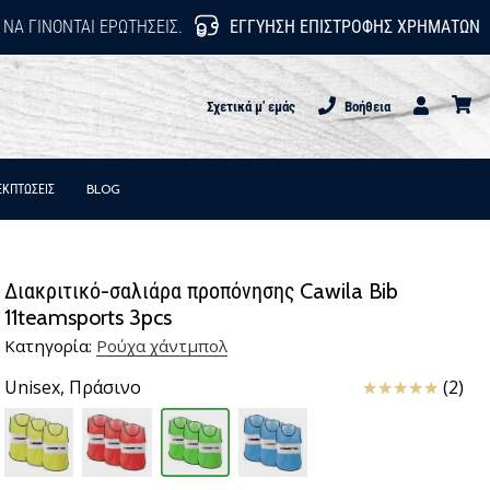
 ΝΑ ΓΊΝΟΝΤΑΙ ΕΡΩΤΉΣΕΙΣ.
ΕΓΓΎΗΣΗ ΕΠΙΣΤΡΟΦΉΣ ΧΡΗΜΆΤΩΝ
Σχετικά μ' εμάς
Βοήθεια
Χρήστης
καλάθι
ΕΚΠΤΩΣΕΙΣ
BLOG
Διακριτικό-σαλιάρα προπόνησης Cawila Bib
11teamsports 3pcs
Κατηγορία:
Ρούχα χάντμπολ
Κριτικές
Unisex,
Πράσινο
(2)