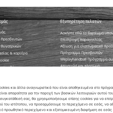
 εμάς
Εξυπηρέτηση πελατών
εμάς
Ασκήστε εδώ το δικαίωμα υπ
 Πρεσβευτών
Επιστροφή παραγγελίας
 θυγατρικών
Αξίωση για ελαττωματικό προϊ
Πρόγραμμα Πρεσβευτών
ασίας & καριέρα
Weplayhandball Πρόγραμμα σ
ookie
Αποστολή και πληρωμή
ροϋποθέσεις
Βρείτε το σωστό μέγεθος
Επικοινωνία
Συχνές ερωτήσεις
Πολιτική απορρήτου