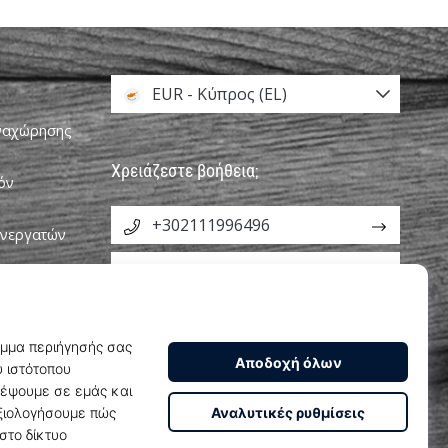
EUR - Κύπρος (EL)
αναχώρησης
Χρειάζεστε βοήθεια;
όν
+302111996496
υνεργατών
info@weplayhandball.cy