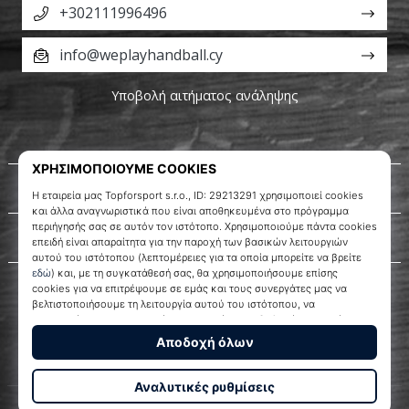
+302111996496
info@weplayhandball.cy
Υποβολή αιτήματος ανάληψης
Σχετικά μ' εμάς
Εξυπηρέτηση πελατών
WePlayHandball.cy