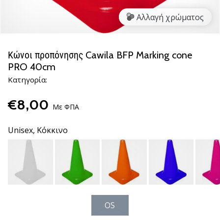
νέα
Αλλαγή χρώματος
παπούτσια
handball
PUMA
Accelerate
Κώνοι προπόνησης Cawila BFP Marking cone
NITRO
PRO 40cm
SQD
Κατηγορία:
5!
Ανακάλυψε
€8,00
τις
Με ΦΠΑ
τεχνικές
αναβαθμίσεις
Unisex,
Κόκκινο
και
μάθε
αν
αξίζει…
25. 11. 2024
OS
•