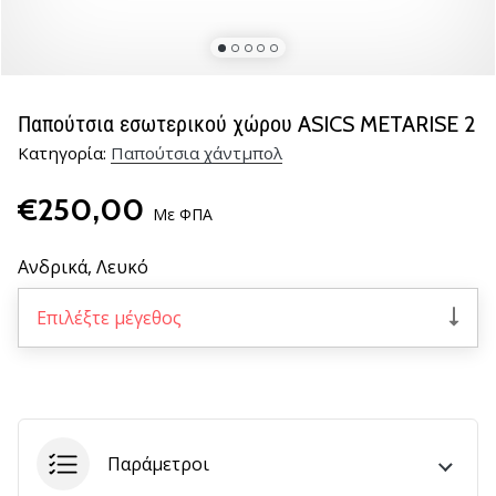
νέα
παπούτσια
handball
PUMA
Accelerate
Παπούτσια εσωτερικού χώρου ASICS METARISE 2
NITRO
Κατηγορία:
Παπούτσια χάντμπολ
SQD
5!
€250,00
Ανακάλυψε
Με ΦΠΑ
τις
τεχνικές
Ανδρικά,
Λευκό
αναβαθμίσεις
και
Επιλέξτε μέγεθος
μάθε
αν
αξίζει…
25. 11. 2024
Παράμετροι
•