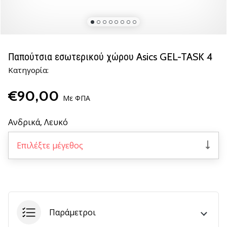
νέα
παπούτσια
handball
PUMA
Accelerate
Παπούτσια εσωτερικού χώρου Asics GEL-TASK 4
NITRO
Κατηγορία:
SQD
5!
€90,00
Ανακάλυψε
Με ΦΠΑ
τις
τεχνικές
Ανδρικά,
Λευκό
αναβαθμίσεις
και
Επιλέξτε μέγεθος
μάθε
αν
αξίζει…
25. 11. 2024
Παράμετροι
•